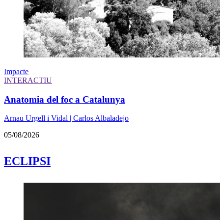
Impacte
INTERACTIU
Anatomia del foc a Catalunya
Arnau Urgell i Vidal | Carlos Albaladejo
05/08/2026
ECLIPSI