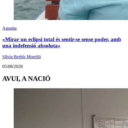
Aguaita
«Mirar un eclipsi total és sentir-se sense poder, amb
una indefensió absoluta»
Sílvia Berbís Morelló
05/08/2026
AVUI, A NACIÓ