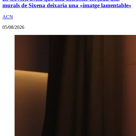
murals de Sixena deixaria una «imatge lamentable»
ACN
05/08/2026