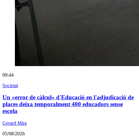
09:44
Societat
Un «error de càlcul» d'Educació en l'adjudicació de
places deixa temporalment 400 educadors sense
escola
Gerard Mira
05/08/2026