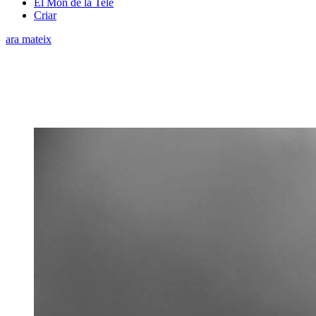
El Món de la Tele
Criar
ara mateix