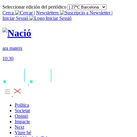
Seleccionar edición del periódico
Cerca
|
Newsletters
|
Iniciar Sessió
ara mateix
10:30
Política
Societat
Opinió
Impacte
Next
Viure bé