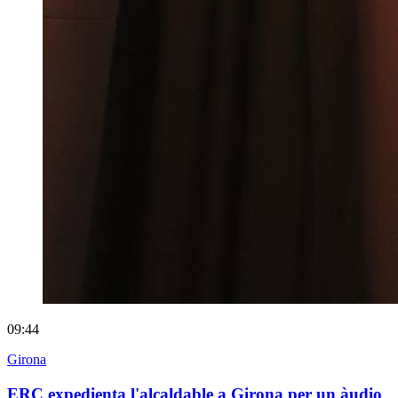
09:44
Girona
ERC expedienta l'alcaldable a Girona per un àudio