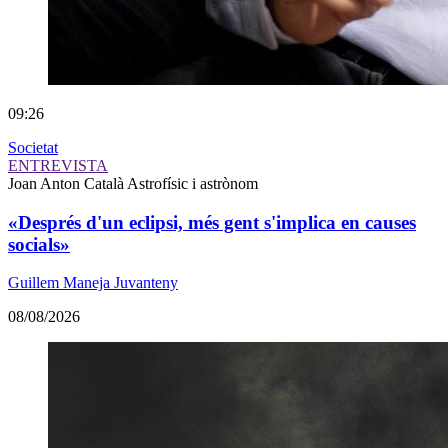
09:26
Societat
ENTREVISTA
Joan Anton Català
Astrofísic i astrònom
«Després d'un eclipsi, més gent s'implica en causes
socials»
Guillem Maneja Juvanteny
08/08/2026