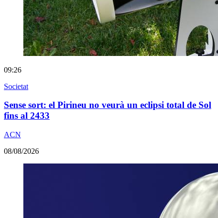
09:26
Societat
Sense sort: el Pirineu no veurà un eclipsi total de Sol
fins al 2433
ACN
08/08/2026