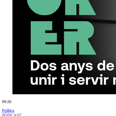
09:26
Política
PÒDCAST