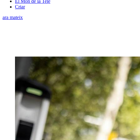
El Món de la Tele
Criar
ara mateix