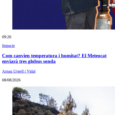
09:26
Impacte
Com canvien temperatura i humitat? El Meteocat
enviarà tres globus sonda
Arnau Urgell i Vidal
08/08/2026