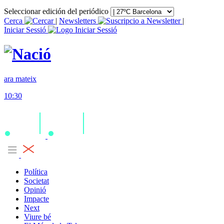
Seleccionar edición del periódico
Cerca
|
Newsletters
|
Iniciar Sessió
ara mateix
10:30
Política
Societat
Opinió
Impacte
Next
Viure bé