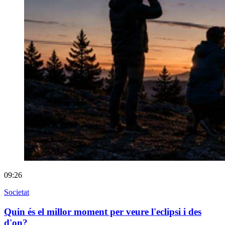
09:26
Societat
Quin és el millor moment per veure l'eclipsi i des
d'on?