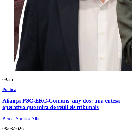
09:26
Política
Aliança PSC-ERC-Comuns, any dos: una entesa
operativa que mira de reüll els tribunals
Bernat Surroca Albet
08/08/2026