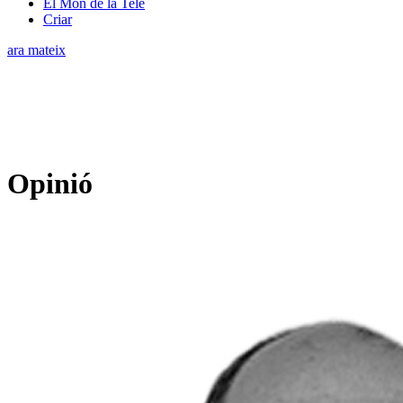
El Món de la Tele
Criar
ara mateix
Opinió