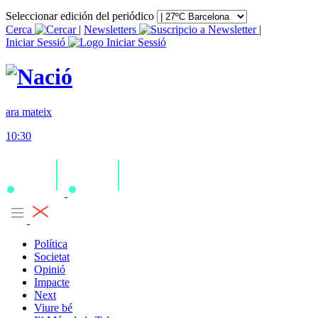
Seleccionar edición del periódico
Cerca
|
Newsletters
|
Iniciar Sessió
ara mateix
10:30
Política
Societat
Opinió
Impacte
Next
Viure bé