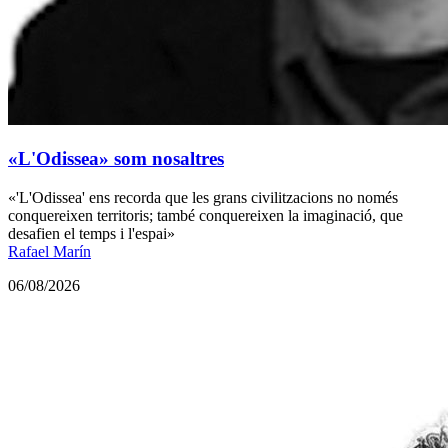
«L'Odissea» som nosaltres
«'L'Odissea' ens recorda que les grans civilitzacions no només
conquereixen territoris; també conquereixen la imaginació, que
desafien el temps i l'espai»
Rafael Marín
06/08/2026