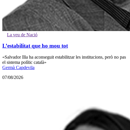
La veu de Nació
L’estabilitat que ho mou tot
«Salvador Illa ha aconseguit estabilitzar les institucions, però no pas
el sistema polític català»
Germà Capdevila
07/08/2026