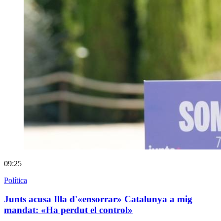
09:25
Política
Junts acusa Illa d'«ensorrar» Catalunya a mig
mandat: «Ha perdut el control»