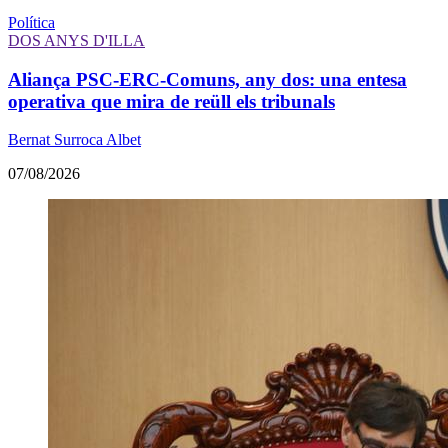
Política
DOS ANYS D'ILLA
Aliança PSC-ERC-Comuns, any dos: una entesa
operativa que mira de reüll els tribunals
Bernat Surroca Albet
07/08/2026