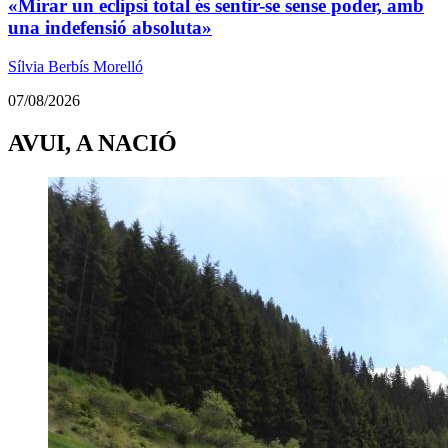
«Mirar un eclipsi total és sentir-se sense poder, amb
una indefensió absoluta»
Sílvia Berbís Morelló
07/08/2026
AVUI, A NACIÓ