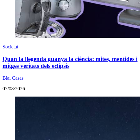
Societat
Quan la llegenda guanya la ciència: mites, mentides i
mitges veritats dels eclipsis
Blai Casas
07/08/2026