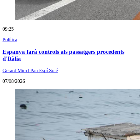
09:25
Política
Espanya farà controls als passatgers procedents
d'Itàlia
Gerard Mira | Pau Espí Solé
07/08/2026