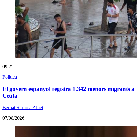
09:25
Política
El govern espanyol registra 1.342 menors migrants a
Ceuta
Bernat Surroca Albet
07/08/2026