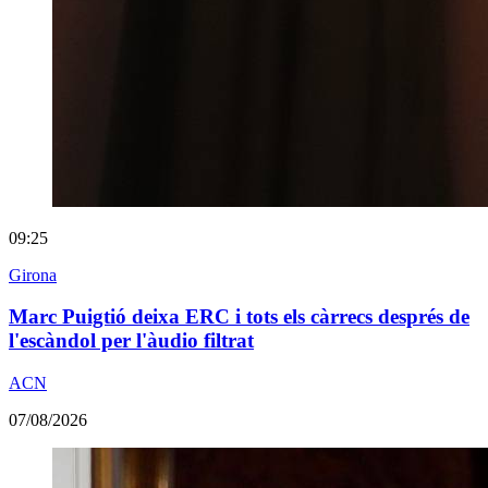
09:25
Girona
Marc Puigtió deixa ERC i tots els càrrecs després de
l'escàndol per l'àudio filtrat
ACN
07/08/2026