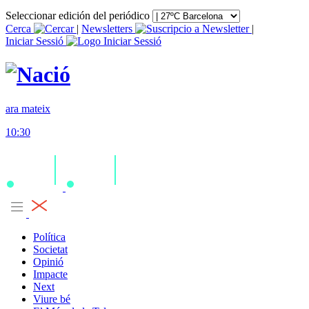
Seleccionar edición del periódico
Cerca
|
Newsletters
|
Iniciar Sessió
ara mateix
10:30
Política
Societat
Opinió
Impacte
Next
Viure bé