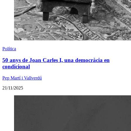
Política
50 anys de Joan Carles I, una democràcia en
condicional
Pep Martí i Vallverdú
21/11/2025