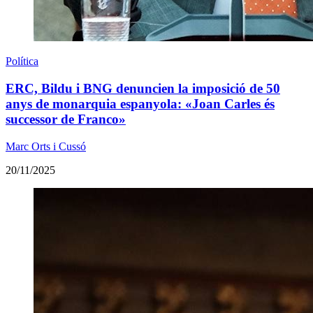
Política
ERC, Bildu i BNG denuncien la imposició de 50
anys de monarquia espanyola: «Joan Carles és
successor de Franco»
Marc Orts i Cussó
20/11/2025