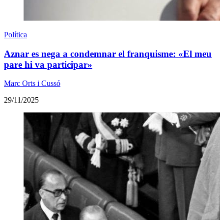
Política
Aznar es nega a condemnar el franquisme: «El meu
pare hi va participar»
Marc Orts i Cussó
29/11/2025