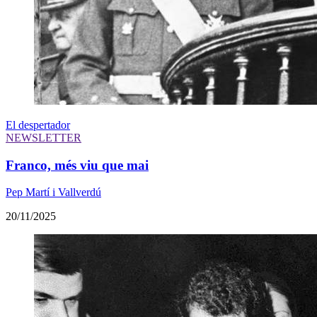
El despertador
NEWSLETTER
Franco, més viu que mai
Pep Martí i Vallverdú
20/11/2025