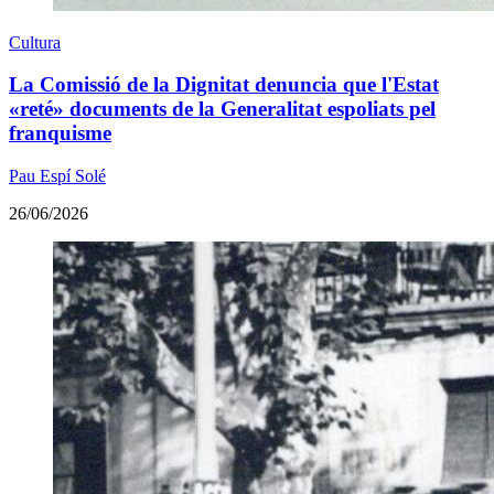
Cultura
La Comissió de la Dignitat denuncia que l'Estat
«reté» documents de la Generalitat espoliats pel
franquisme
Pau Espí Solé
26/06/2026