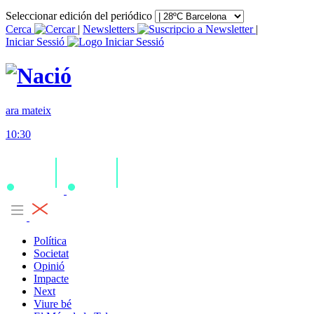
Seleccionar edición del periódico
Cerca
|
Newsletters
|
Iniciar Sessió
ara mateix
10:30
Política
Societat
Opinió
Impacte
Next
Viure bé