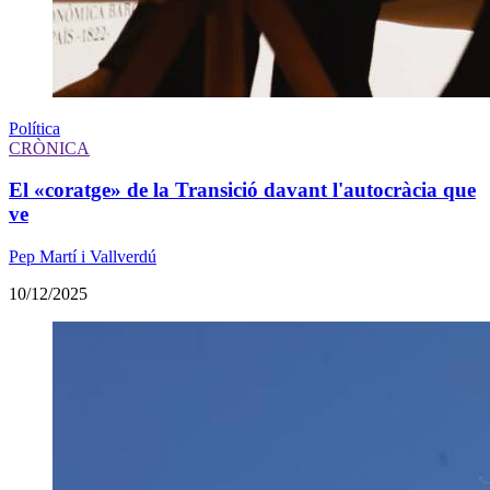
Política
CRÒNICA
El «coratge» de la Transició davant l'autocràcia que
ve
Pep Martí i Vallverdú
10/12/2025