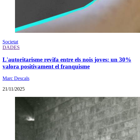
Societat
DADES
L'autoritarisme revifa entre els nois joves: un 30%
valora positivament el franquisme
Marc Descals
21/11/2025