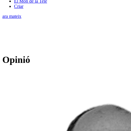
El Món de la Tele
Criar
ara mateix
Opinió