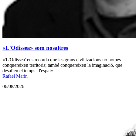
«L'Odissea» som nosaltres
«'L'Odissea' ens recorda que les grans civilitzacions no només
conquereixen territoris; també conquereixen la imaginació, que
desafien el temps i l'espai»
Rafael Marín
06/08/2026