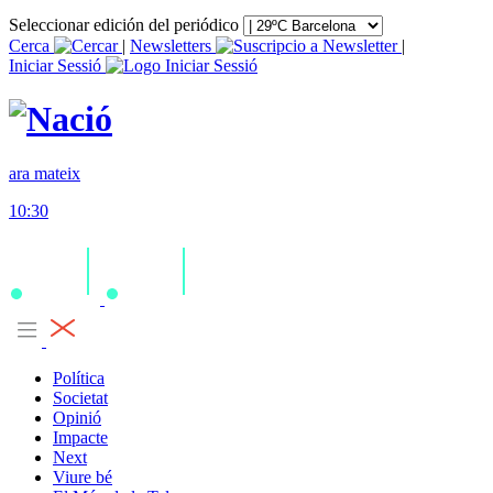
Seleccionar edición del periódico
Cerca
|
Newsletters
|
Iniciar Sessió
ara mateix
10:30
Política
Societat
Opinió
Impacte
Next
Viure bé