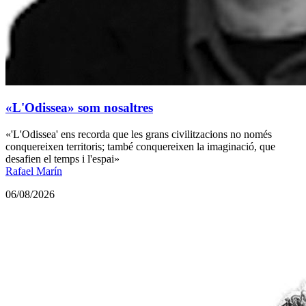
«L'Odissea» som nosaltres
«'L'Odissea' ens recorda que les grans civilitzacions no només
conquereixen territoris; també conquereixen la imaginació, que
desafien el temps i l'espai»
Rafael Marín
06/08/2026