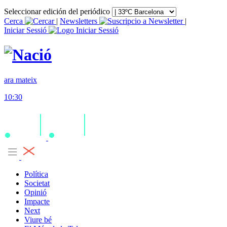
Seleccionar edición del periódico
Cerca
|
Newsletters
|
Iniciar Sessió
ara mateix
10:30
Política
Societat
Opinió
Impacte
Next
Viure bé