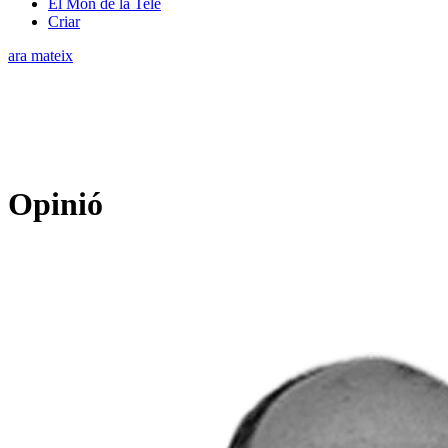
El Món de la Tele
Criar
ara mateix
Opinió