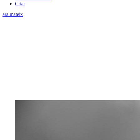
Criar
ara mateix