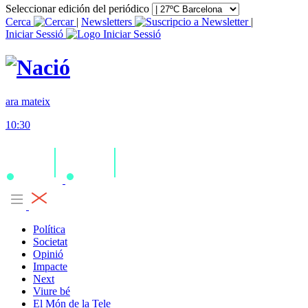
Seleccionar edición del periódico
Cerca
|
Newsletters
|
Iniciar Sessió
ara mateix
10:30
Política
Societat
Opinió
Impacte
Next
Viure bé
El Món de la Tele