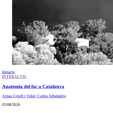
Impacte
INTERACTIU
Anatomia del foc a Catalunya
Arnau Urgell i Vidal | Carlos Albaladejo
05/08/2026