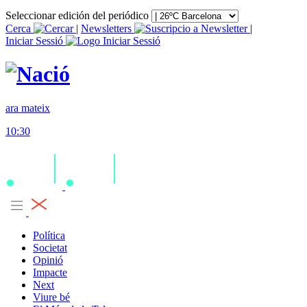
Seleccionar edición del periódico
Cerca
|
Newsletters
|
Iniciar Sessió
ara mateix
10:30
Política
Societat
Opinió
Impacte
Next
Viure bé