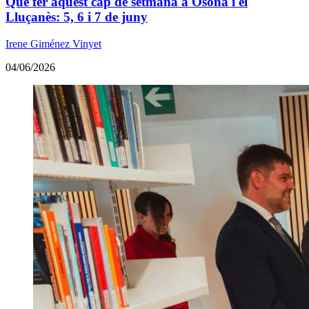
Què fer aquest cap de setmana a Osona i el
Lluçanès: 5, 6 i 7 de juny
Irene Giménez Vinyet
04/06/2026