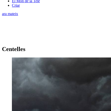
El Món de la Tele
Criar
ara mateix
Centelles