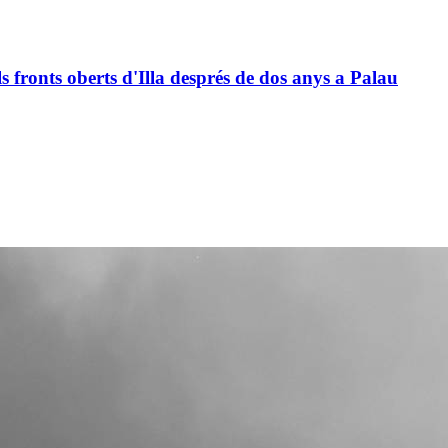
ls fronts oberts d'Illa després de dos anys a Palau