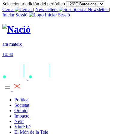
Seleccionar edición del periódico
Cerca
|
Newsletters
|
Iniciar Sessió
ara mateix
10:30
Política
Societat
Opinió
Impacte
Next
Viure bé
El Món de la Tele