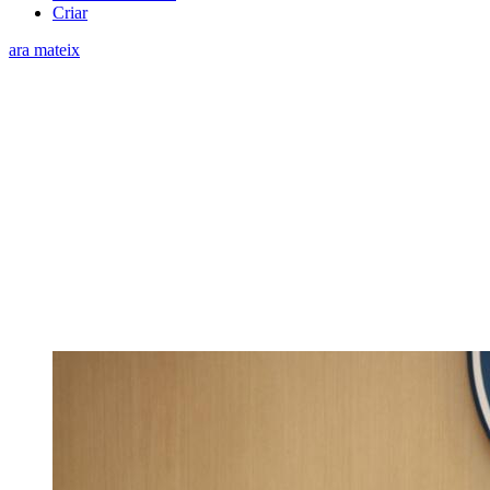
Criar
ara mateix