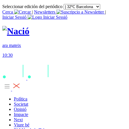
Seleccionar edición del periódico
Cerca
|
Newsletters
|
Iniciar Sessió
ara mateix
10:30
Política
Societat
Opinió
Impacte
Next
Viure bé