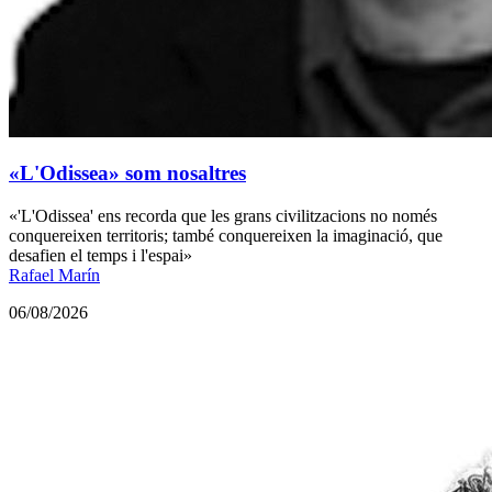
«L'Odissea» som nosaltres
«'L'Odissea' ens recorda que les grans civilitzacions no només
conquereixen territoris; també conquereixen la imaginació, que
desafien el temps i l'espai»
Rafael Marín
06/08/2026