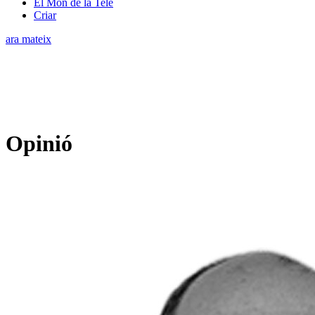
El Món de la Tele
Criar
ara mateix
Opinió