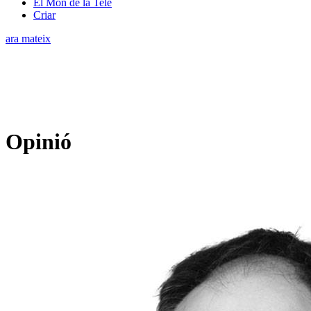
El Món de la Tele
Criar
ara mateix
Opinió