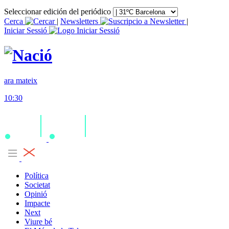
Seleccionar edición del periódico
Cerca
|
Newsletters
|
Iniciar Sessió
ara mateix
10:30
Política
Societat
Opinió
Impacte
Next
Viure bé