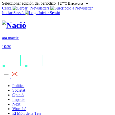
Seleccionar edición del periódico
Cerca
|
Newsletters
|
Iniciar Sessió
ara mateix
10:30
Política
Societat
Opinió
Impacte
Next
Viure bé
El Món de la Tele