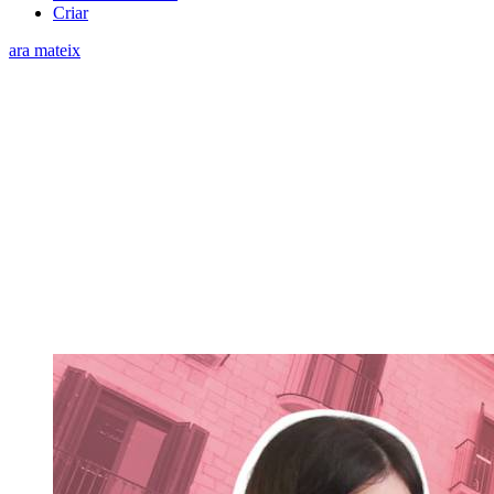
Criar
ara mateix