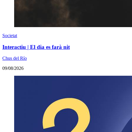
Societat
Interactiu | El dia es farà nit
Chus del Río
09/08/2026