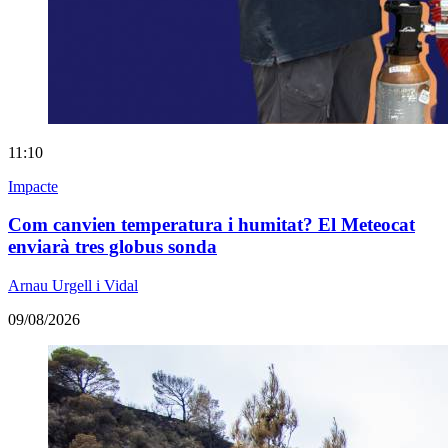
11:10
Impacte
Com canvien temperatura i humitat? El Meteocat
enviarà tres globus sonda
Arnau Urgell i Vidal
09/08/2026