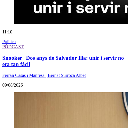
11:10
Política
PÒDCAST
Snooker | Dos anys de Salvador Illa: unir i servir no
era tan fàcil
Ferran Casas i Manresa | Bernat Surroca Albet
09/08/2026