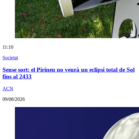
11:10
Societat
Sense sort: el Pirineu no veurà un eclipsi total de Sol
fins al 2433
ACN
09/08/2026