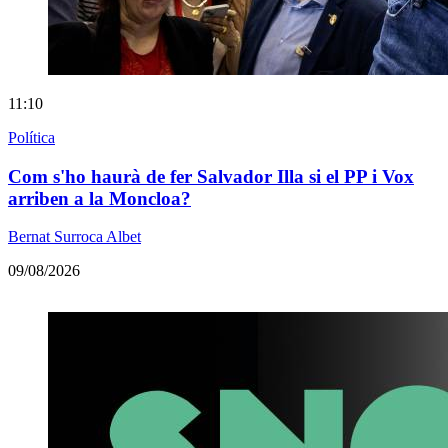
11:10
Política
Com s'ho haurà de fer Salvador Illa si el PP i Vox
arriben a la Moncloa?
Bernat Surroca Albet
09/08/2026