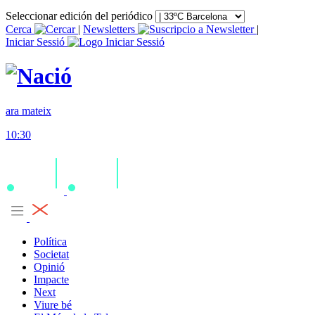
Seleccionar edición del periódico
Cerca
|
Newsletters
|
Iniciar Sessió
ara mateix
10:30
Política
Societat
Opinió
Impacte
Next
Viure bé