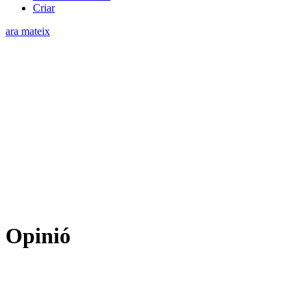
Criar
ara mateix
Opinió