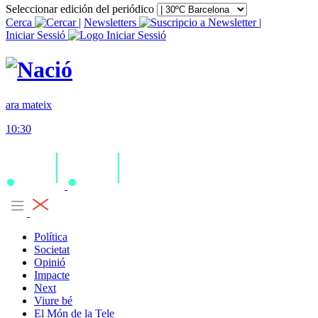
Seleccionar edición del periódico
Cerca
|
Newsletters
|
Iniciar Sessió
ara mateix
10:30
Política
Societat
Opinió
Impacte
Next
Viure bé
El Món de la Tele