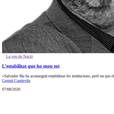
La veu de Nació
L’estabilitat que ho mou tot
«Salvador Illa ha aconseguit estabilitzar les institucions, però no pas el
Germà Capdevila
07/08/2026