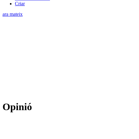
Criar
ara mateix
Opinió