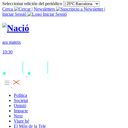
Seleccionar edición del periódico
Cerca
|
Newsletters
|
Iniciar Sessió
ara mateix
10:30
Política
Societat
Opinió
Impacte
Next
Viure bé
El Món de la Tele