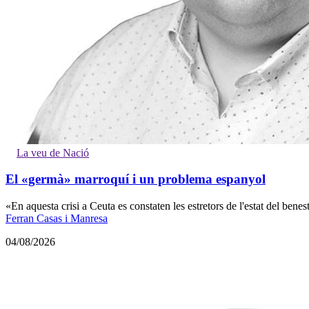
La veu de Nació
El «germà» marroquí i un problema espanyol
«En aquesta crisi a Ceuta es constaten les estretors de l'estat del bene
Ferran Casas i Manresa
04/08/2026