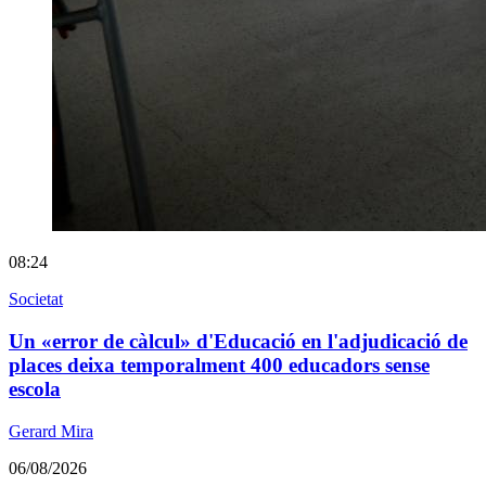
08:24
Societat
Un «error de càlcul» d'Educació en l'adjudicació de
places deixa temporalment 400 educadors sense
escola
Gerard Mira
06/08/2026