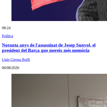
08:24
Política
Noranta anys de l'assassinat de Josep Sunyol, el
president del Barça que mereix més memòria
Lluís Girona Boffi
06/08/2026