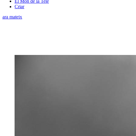
El Món de la Tele
Criar
ara mateix