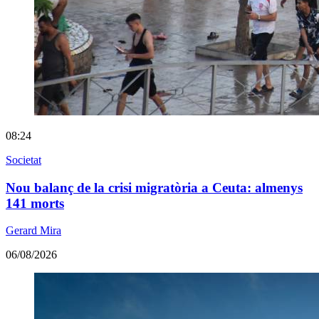
08:24
Societat
Nou balanç de la crisi migratòria a Ceuta: almenys
141 morts
Gerard Mira
06/08/2026