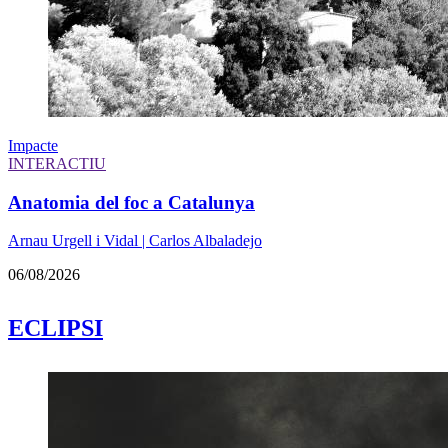
Impacte
INTERACTIU
Anatomia del foc a Catalunya
Arnau Urgell i Vidal | Carlos Albaladejo
06/08/2026
ECLIPSI