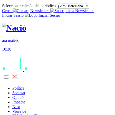
Seleccionar edición del periódico
Cerca
|
Newsletters
|
Iniciar Sessió
ara mateix
10:30
Política
Societat
Opinió
Impacte
Next
Viure bé