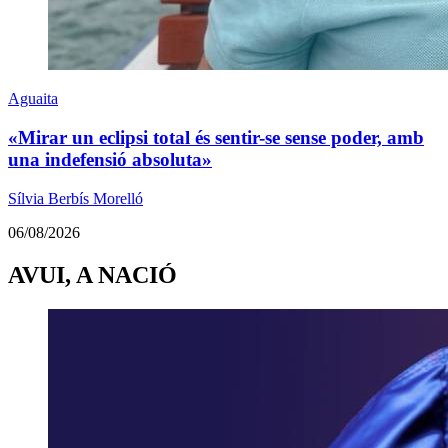
Aguaita
«Mirar un eclipsi total és sentir-se sense poder, amb
una indefensió absoluta»
Sílvia Berbís Morelló
06/08/2026
AVUI, A NACIÓ