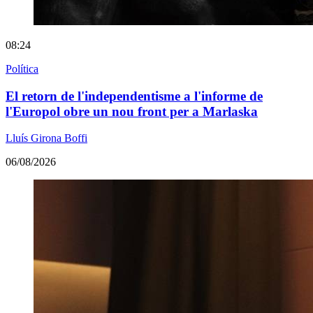
08:24
Política
El retorn de l'independentisme a l'informe de
l'Europol obre un nou front per a Marlaska
Lluís Girona Boffi
06/08/2026