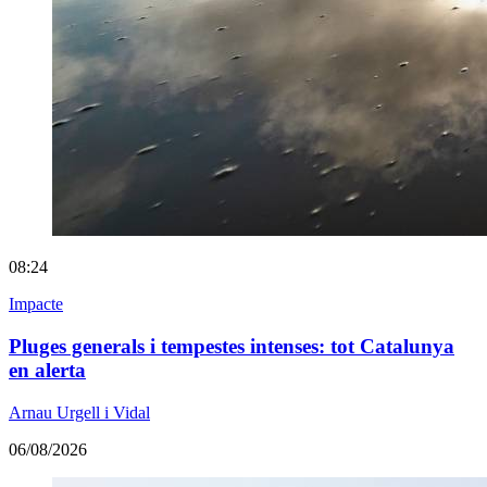
08:24
Impacte
Pluges generals i tempestes intenses: tot Catalunya
en alerta
Arnau Urgell i Vidal
06/08/2026