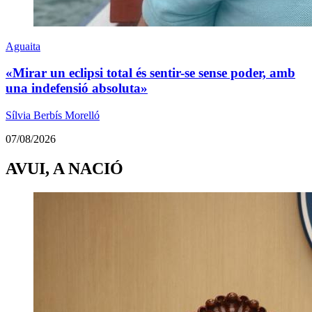
Aguaita
«Mirar un eclipsi total és sentir-se sense poder, amb
una indefensió absoluta»
Sílvia Berbís Morelló
07/08/2026
AVUI, A NACIÓ