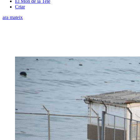
El Món de la Tele
Criar
ara mateix