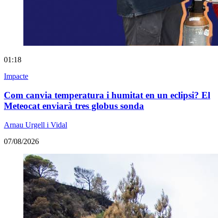
01:18
Impacte
Com canvia temperatura i humitat en un eclipsi? El
Meteocat enviarà tres globus sonda
Arnau Urgell i Vidal
07/08/2026