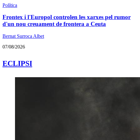
Política
Frontex i l'Europol controlen les xarxes pel rumor
d'un nou creuament de frontera a Ceuta
Bernat Surroca Albet
07/08/2026
ECLIPSI