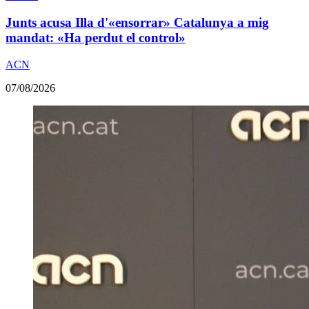
Junts acusa Illa d'«ensorrar» Catalunya a mig
mandat: «Ha perdut el control»
ACN
07/08/2026