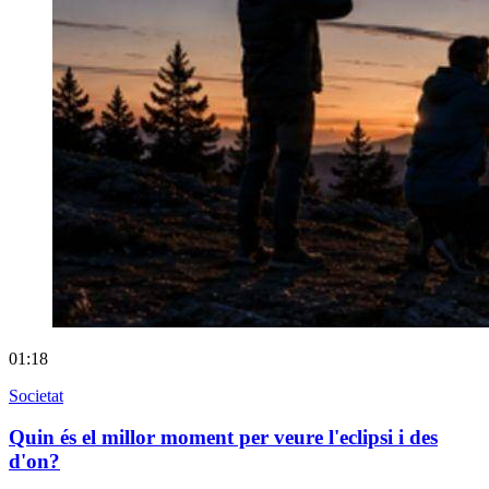
01:18
Societat
Quin és el millor moment per veure l'eclipsi i des
d'on?