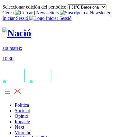
Seleccionar edición del periódico
Cerca
|
Newsletters
|
Iniciar Sessió
ara mateix
10:30
Política
Societat
Opinió
Impacte
Next
Viure bé