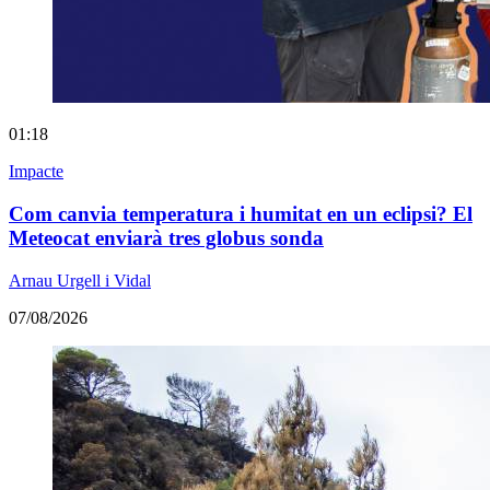
01:18
Impacte
Com canvia temperatura i humitat en un eclipsi? El
Meteocat enviarà tres globus sonda
Arnau Urgell i Vidal
07/08/2026