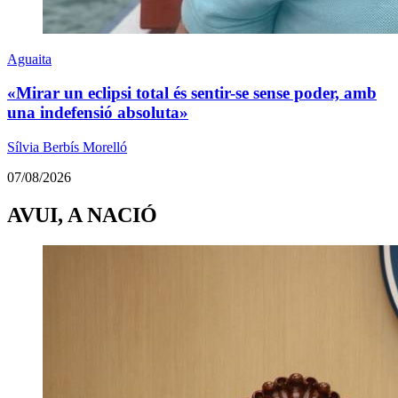
Aguaita
«Mirar un eclipsi total és sentir-se sense poder, amb
una indefensió absoluta»
Sílvia Berbís Morelló
07/08/2026
AVUI, A NACIÓ