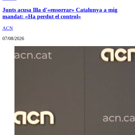
Junts acusa Illa d'«ensorrar» Catalunya a mig
mandat: «Ha perdut el control»
ACN
07/08/2026