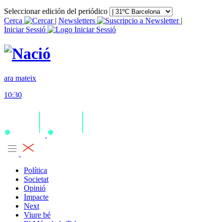
Seleccionar edición del periódico
Cerca
|
Newsletters
|
Iniciar Sessió
ara mateix
10:30
Política
Societat
Opinió
Impacte
Next
Viure bé