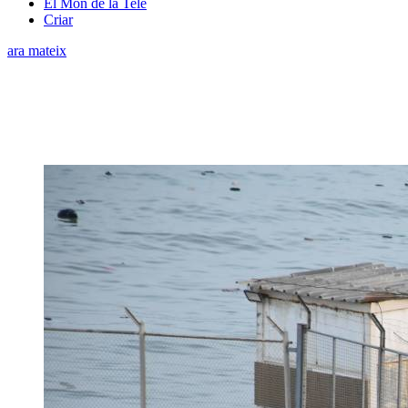
El Món de la Tele
Criar
ara mateix