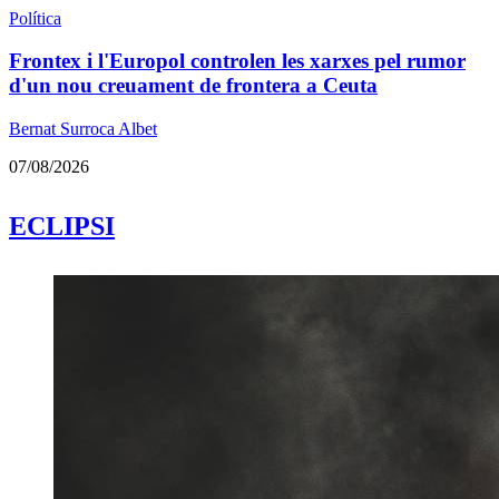
Política
Frontex i l'Europol controlen les xarxes pel rumor
d'un nou creuament de frontera a Ceuta
Bernat Surroca Albet
07/08/2026
ECLIPSI