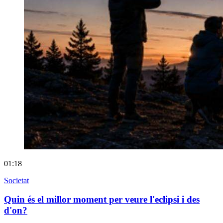
01:18
Societat
Quin és el millor moment per veure l'eclipsi i des
d'on?