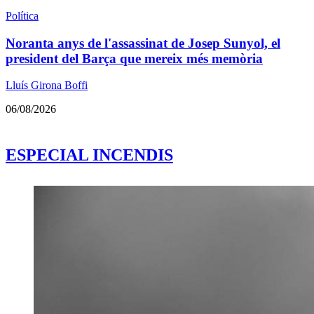
Política
Noranta anys de l'assassinat de Josep Sunyol, el
president del Barça que mereix més memòria
Lluís Girona Boffi
06/08/2026
ESPECIAL INCENDIS