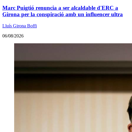
Marc Puigtió renuncia a ser alcaldable d'ERC a
Girona per la conspiració amb un influencer ultra
Lluís Girona Boffi
06/08/2026