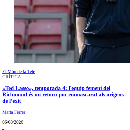
El Món de la Tele
CRÍTICA
«Ted Lasso», temporada 4: l'equip femení del
Richmond és un retorn poc emmascarat als orígens
de l’èxit
Marta Ferrer
06/08/2026