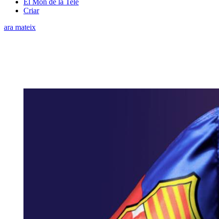
El Món de la Tele
Criar
ara mateix