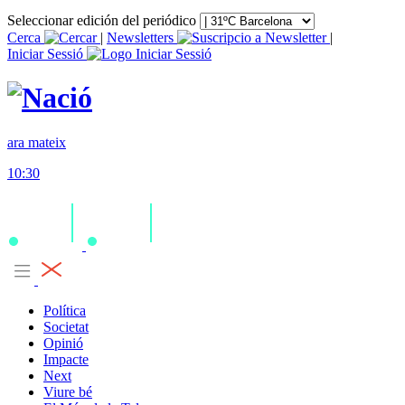
Seleccionar edición del periódico
Cerca
|
Newsletters
|
Iniciar Sessió
ara mateix
10:30
Política
Societat
Opinió
Impacte
Next
Viure bé