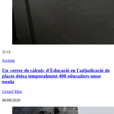
11:11
Societat
Un «error de càlcul» d'Educació en l'adjudicació de
places deixa temporalment 400 educadors sense
escola
Gerard Mira
06/08/2026