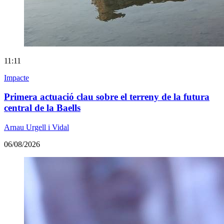
11:11
Impacte
Primera actuació clau sobre el terreny de la futura
central de la Baells
Arnau Urgell i Vidal
06/08/2026