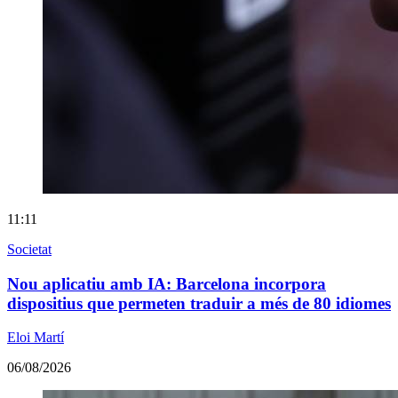
11:11
Societat
Nou aplicatiu amb IA: Barcelona incorpora
dispositius que permeten traduir a més de 80 idiomes
Eloi Martí
06/08/2026