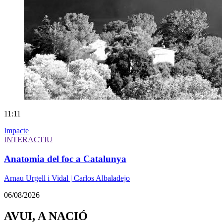
11:11
Impacte
INTERACTIU
Anatomia del foc a Catalunya
Arnau Urgell i Vidal | Carlos Albaladejo
06/08/2026
AVUI, A NACIÓ