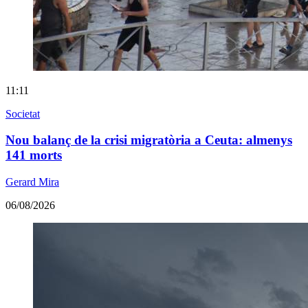
11:11
Societat
Nou balanç de la crisi migratòria a Ceuta: almenys
141 morts
Gerard Mira
06/08/2026