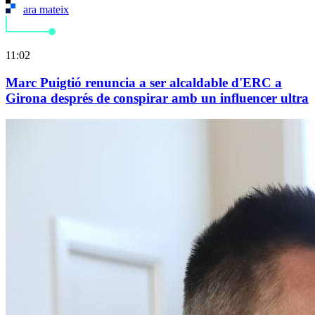
ara mateix
11:02
Marc Puigtió renuncia a ser alcaldable d'ERC a
Girona després de conspirar amb un influencer ultra