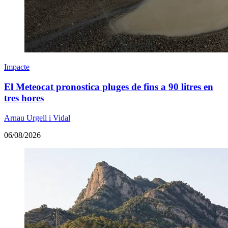
Impacte
El Meteocat pronostica pluges de fins a 90 litres en
tres hores
Arnau Urgell i Vidal
06/08/2026