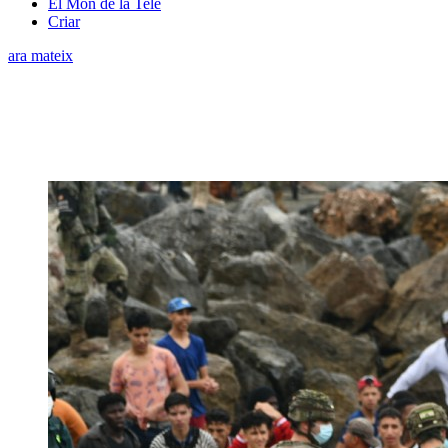
El Món de la Tele
Criar
ara mateix