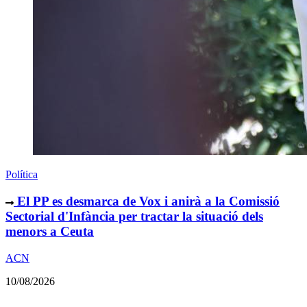
Política
El PP es desmarca de Vox i anirà a la Comissió
Sectorial d'Infància per tractar la situació dels
menors a Ceuta
ACN
10/08/2026