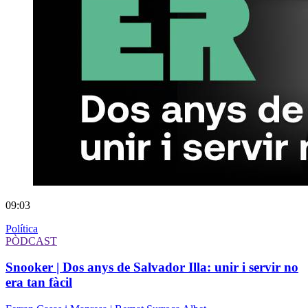
09:03
Política
PÒDCAST
Snooker | Dos anys de Salvador Illa: unir i servir no
era tan fàcil