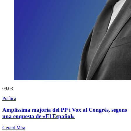
09:03
Política
Amplíssima majoria del PP i Vox al Congrés, segons
una enquesta de «El Español»
Gerard Mira