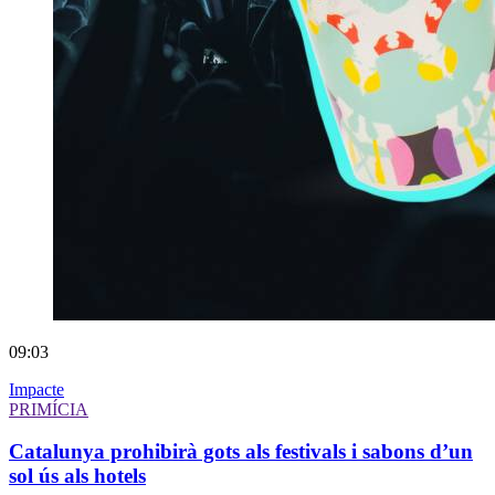
09:03
Impacte
PRIMÍCIA
Catalunya prohibirà gots als festivals i sabons d’un
sol ús als hotels