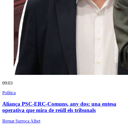
09:03
Política
Aliança PSC-ERC-Comuns, any dos: una entesa
operativa que mira de reüll els tribunals
Bernat Surroca Albet