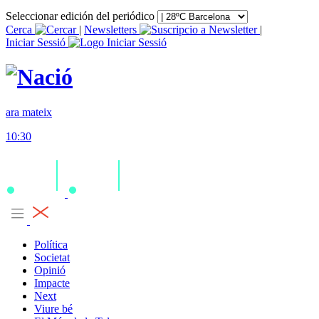
Seleccionar edición del periódico
Cerca
|
Newsletters
|
Iniciar Sessió
ara mateix
10:30
Política
Societat
Opinió
Impacte
Next
Viure bé