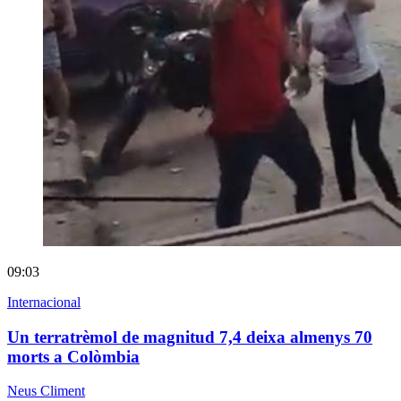
09:03
Internacional
Un terratrèmol de magnitud 7,4 deixa almenys 70
morts a Colòmbia
Neus Climent