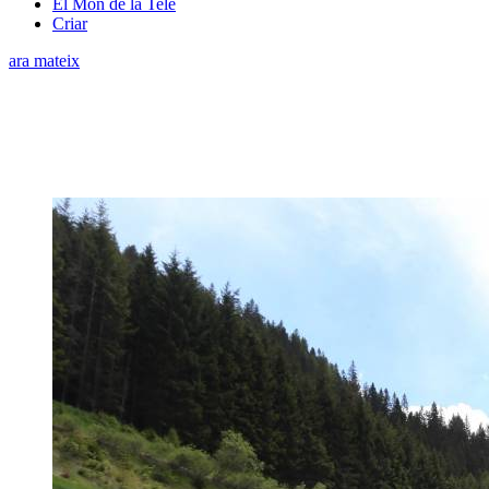
El Món de la Tele
Criar
ara mateix