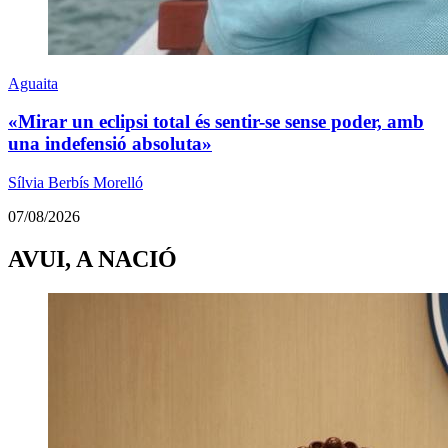
Aguaita
«Mirar un eclipsi total és sentir-se sense poder, amb
una indefensió absoluta»
Sílvia Berbís Morelló
07/08/2026
AVUI, A NACIÓ