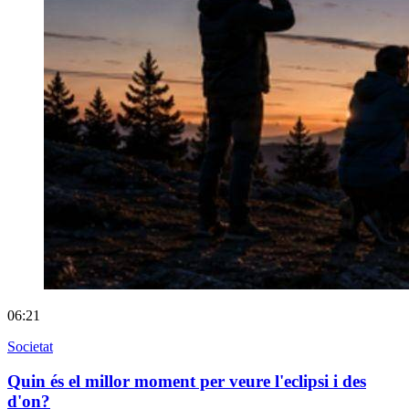
06:21
Societat
Quin és el millor moment per veure l'eclipsi i des
d'on?