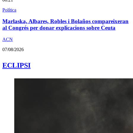
Política
Marlaska, Albares, Robles i Bolaños compareixeran
al Congrés per donar explicacions sobre Ceuta
ACN
07/08/2026
ECLIPSI