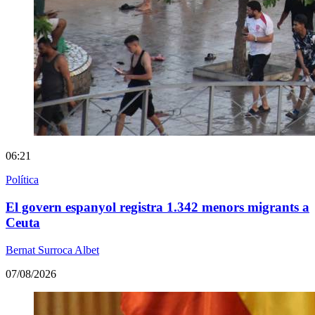
06:21
Política
El govern espanyol registra 1.342 menors migrants a
Ceuta
Bernat Surroca Albet
07/08/2026