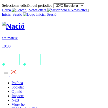
Seleccionar edición del periódico
Cerca
|
Newsletters
|
Iniciar Sessió
ara mateix
10:30
Política
Societat
Opinió
Impacte
Next
Viure bé