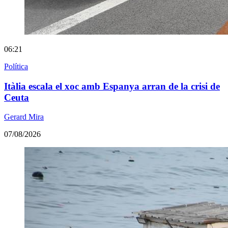
06:21
Política
Itàlia escala el xoc amb Espanya arran de la crisi de
Ceuta
Gerard Mira
07/08/2026