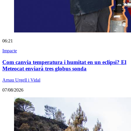
06:21
Impacte
Com canvia temperatura i humitat en un eclipsi? El
Meteocat enviarà tres globus sonda
Arnau Urgell i Vidal
07/08/2026