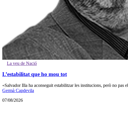
La veu de Nació
L’estabilitat que ho mou tot
«Salvador Illa ha aconseguit estabilitzar les institucions, però no pas el
Germà Capdevila
07/08/2026