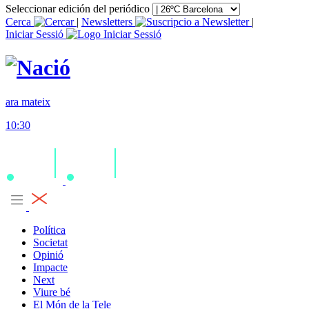
Seleccionar edición del periódico
Cerca
|
Newsletters
|
Iniciar Sessió
ara mateix
10:30
Política
Societat
Opinió
Impacte
Next
Viure bé
El Món de la Tele