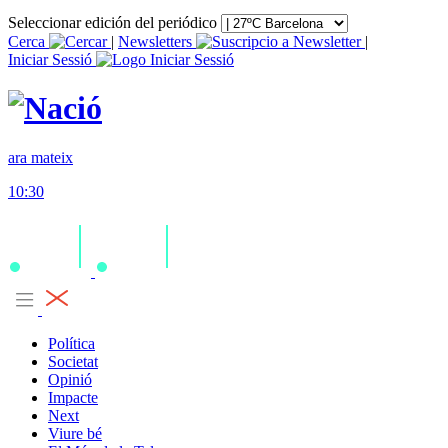
Seleccionar edición del periódico
Cerca
|
Newsletters
|
Iniciar Sessió
ara mateix
10:30
Política
Societat
Opinió
Impacte
Next
Viure bé