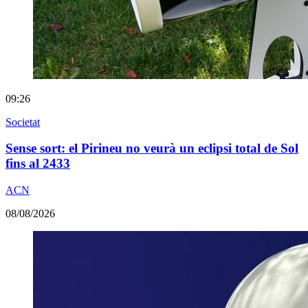
09:26
Societat
Sense sort: el Pirineu no veurà un eclipsi total de Sol
fins al 2433
ACN
08/08/2026