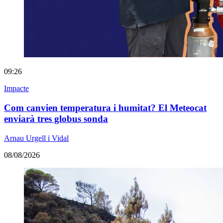
09:26
Impacte
Com canvien temperatura i humitat? El Meteocat
enviarà tres globus sonda
Arnau Urgell i Vidal
08/08/2026