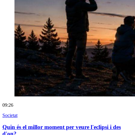
09:26
Societat
Quin és el millor moment per veure l'eclipsi i des
d'on?