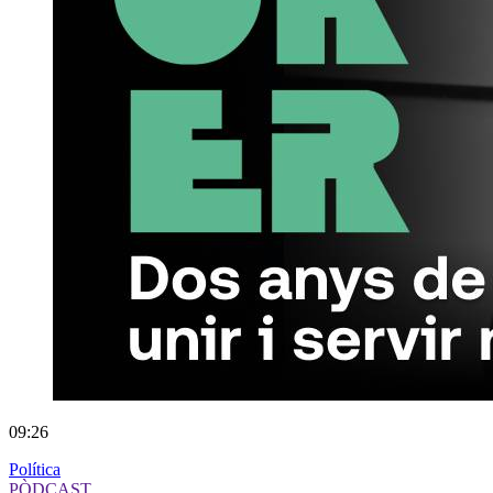
09:26
Política
PÒDCAST