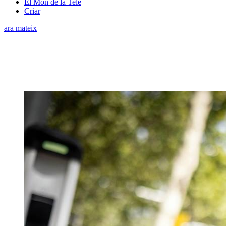
El Món de la Tele
Criar
ara mateix