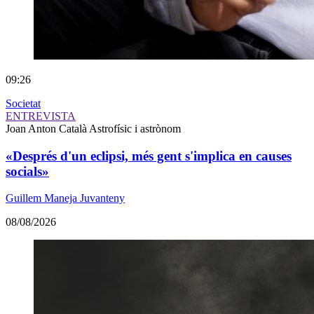
09:26
Societat
ENTREVISTA
Joan Anton Català
Astrofísic i astrònom
«Després d'un eclipsi, més gent s'implica en causes
socials»
Guillem Maneja Juvanteny
08/08/2026