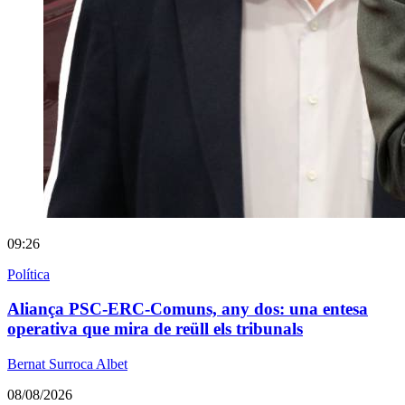
09:26
Política
Aliança PSC-ERC-Comuns, any dos: una entesa
operativa que mira de reüll els tribunals
Bernat Surroca Albet
08/08/2026