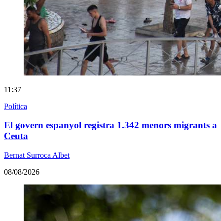
11:37
Política
El govern espanyol registra 1.342 menors migrants a
Ceuta
Bernat Surroca Albet
08/08/2026