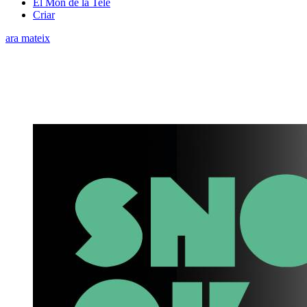
El Món de la Tele
Criar
ara mateix