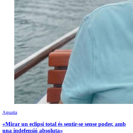
Aguaita
«Mirar un eclipsi total és sentir-se sense poder, amb
una indefensió absoluta»