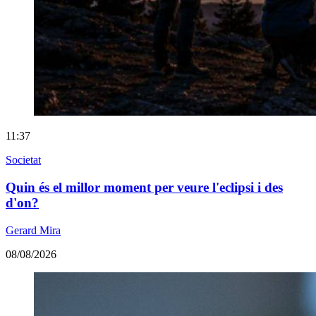
11:37
Societat
Quin és el millor moment per veure l'eclipsi i des
d'on?
Gerard Mira
08/08/2026