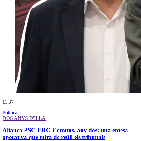
11:37
Política
DOS ANYS D'ILLA
Aliança PSC-ERC-Comuns, any dos: una entesa
operativa que mira de reüll els tribunals