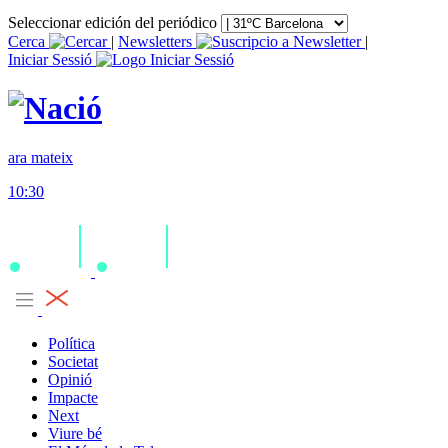
Seleccionar edición del periódico
Cerca
|
Newsletters
|
Iniciar Sessió
ara mateix
10:30
Política
Societat
Opinió
Impacte
Next
Viure bé