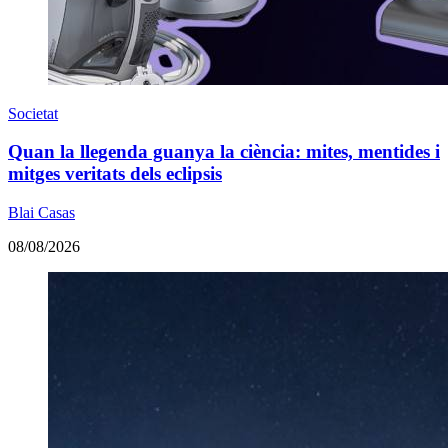
Societat
Quan la llegenda guanya la ciència: mites, mentides i
mitges veritats dels eclipsis
Blai Casas
08/08/2026