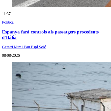
11:37
Política
Espanya farà controls als passatgers procedents
d'Itàlia
Gerard Mira | Pau Espí Solé
08/08/2026