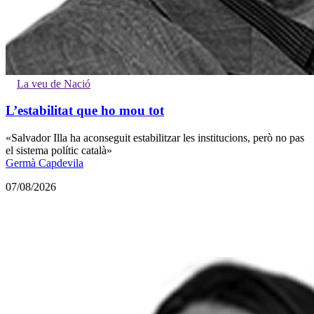
La veu de Nació
L’estabilitat que ho mou tot
«Salvador Illa ha aconseguit estabilitzar les institucions, però no pas
el sistema polític català»
Germà Capdevila
07/08/2026