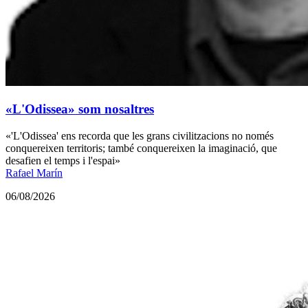
«L'Odissea» som nosaltres
«'L'Odissea' ens recorda que les grans civilitzacions no només
conquereixen territoris; també conquereixen la imaginació, que
desafien el temps i l'espai»
Rafael Marín
06/08/2026