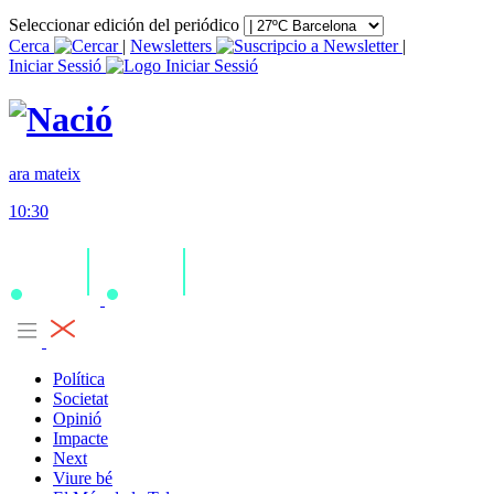
Seleccionar edición del periódico
Cerca
|
Newsletters
|
Iniciar Sessió
ara mateix
10:30
Política
Societat
Opinió
Impacte
Next
Viure bé