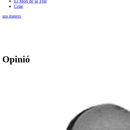
El Món de la Tele
Criar
ara mateix
Opinió