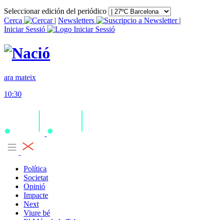
Seleccionar edición del periódico
Cerca
|
Newsletters
|
Iniciar Sessió
ara mateix
10:30
Política
Societat
Opinió
Impacte
Next
Viure bé