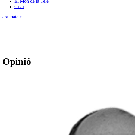
El Món de la Tele
Criar
ara mateix
Opinió