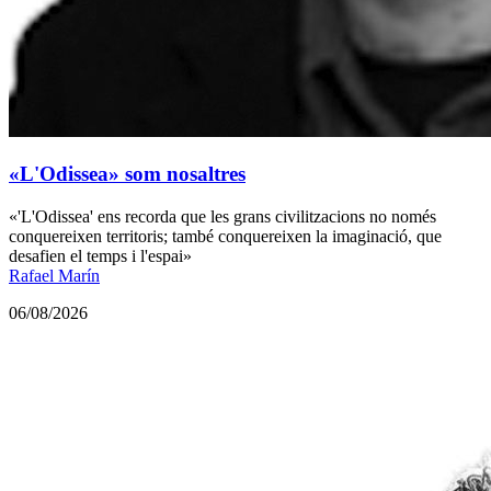
«L'Odissea» som nosaltres
«'L'Odissea' ens recorda que les grans civilitzacions no només
conquereixen territoris; també conquereixen la imaginació, que
desafien el temps i l'espai»
Rafael Marín
06/08/2026