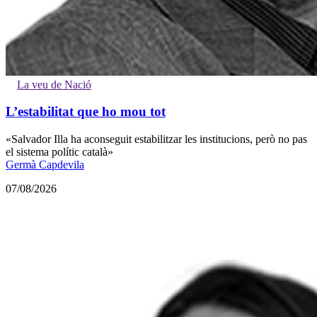
La veu de Nació
L’estabilitat que ho mou tot
«Salvador Illa ha aconseguit estabilitzar les institucions, però no pas
el sistema polític català»
Germà Capdevila
07/08/2026