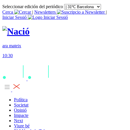
Seleccionar edición del periódico
Cerca
|
Newsletters
|
Iniciar Sessió
ara mateix
10:30
Política
Societat
Opinió
Impacte
Next
Viure bé