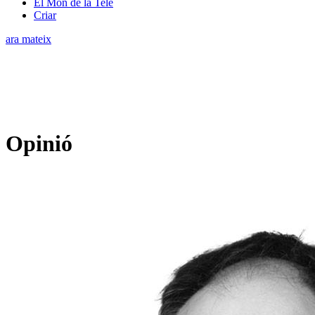
El Món de la Tele
Criar
ara mateix
Opinió