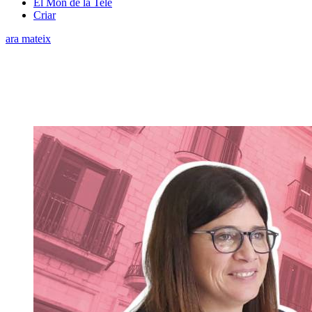
El Món de la Tele
Criar
ara mateix