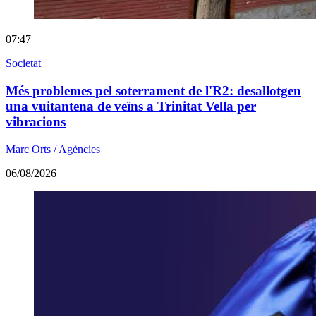
07:47
Societat
Més problemes pel soterrament de l'R2: desallotgen
una vuitantena de veïns a Trinitat Vella per
vibracions
Marc Orts / Agències
06/08/2026