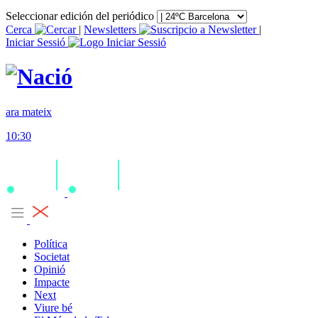
Seleccionar edición del periódico
Cerca
|
Newsletters
|
Iniciar Sessió
ara mateix
10:30
Política
Societat
Opinió
Impacte
Next
Viure bé