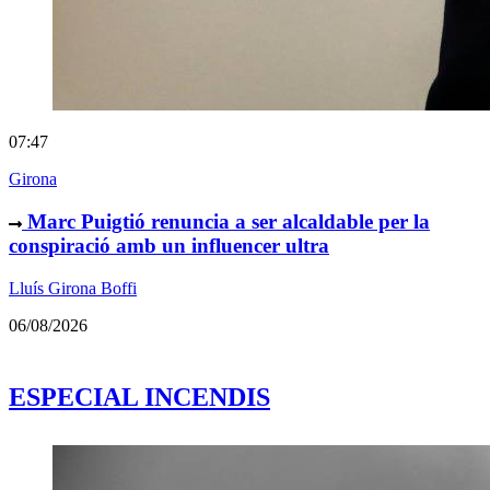
07:47
Girona
Marc Puigtió renuncia a ser alcaldable per la
conspiració amb un influencer ultra
Lluís Girona Boffi
06/08/2026
ESPECIAL INCENDIS