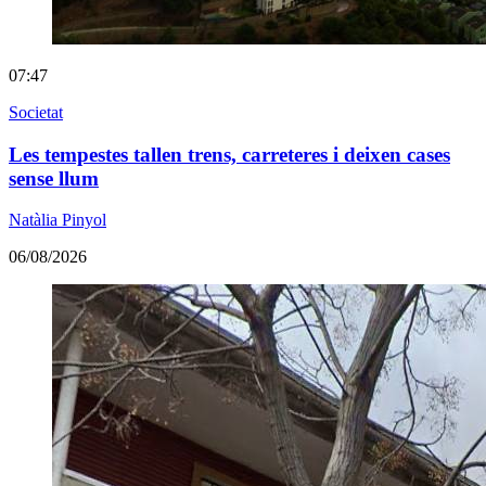
07:47
Societat
Les tempestes tallen trens, carreteres i deixen cases
sense llum
Natàlia Pinyol
06/08/2026