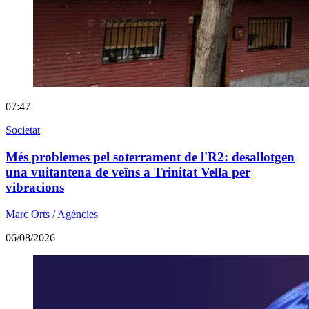
07:47
Societat
Més problemes pel soterrament de l'R2: desallotgen
una vuitantena de veïns a Trinitat Vella per
vibracions
Marc Orts / Agències
06/08/2026