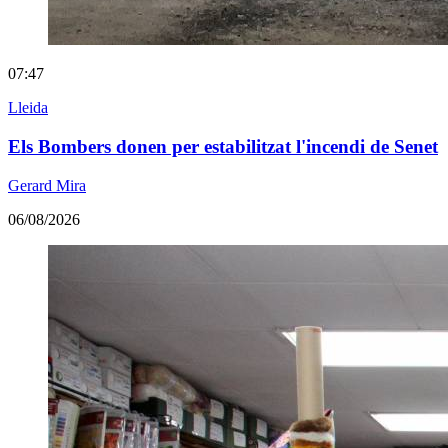
07:47
Lleida
Els Bombers donen per estabilitzat l'incendi de Senet
Gerard Mira
06/08/2026