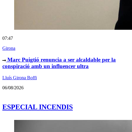
07:47
Girona
Marc Puigtió renuncia a ser alcaldable per la
conspiració amb un influencer ultra
Lluís Girona Boffi
06/08/2026
ESPECIAL INCENDIS