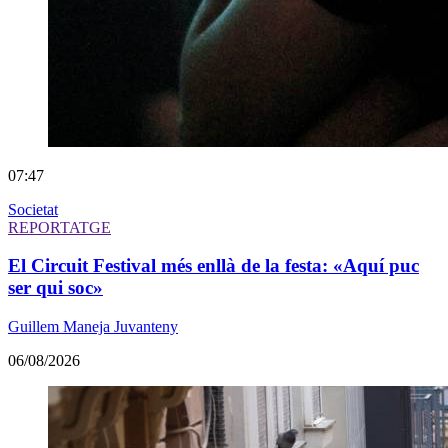
07:47
Societat
REPORTATGE
El Circuit Festival més enllà de la festa: «Aquí puc
ser qui soc»
Guillem Maneja Juvanteny
06/08/2026