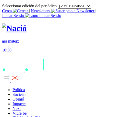
Seleccionar edición del periódico
Cerca
|
Newsletters
|
Iniciar Sessió
ara mateix
10:30
Política
Societat
Opinió
Impacte
Next
Viure bé