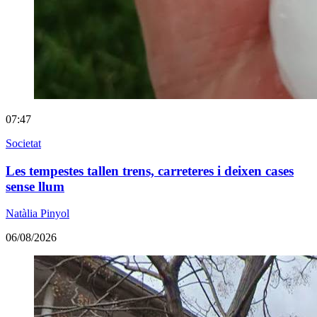
07:47
Societat
Les tempestes tallen trens, carreteres i deixen cases
sense llum
Natàlia Pinyol
06/08/2026