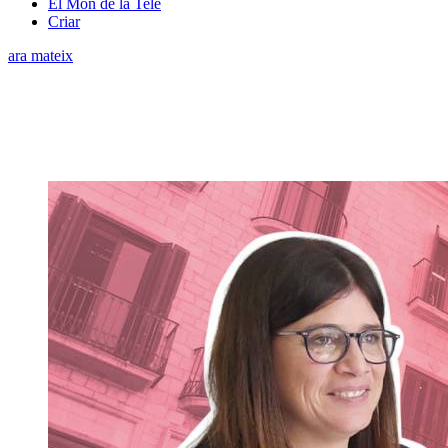
El Món de la Tele
Criar
ara mateix