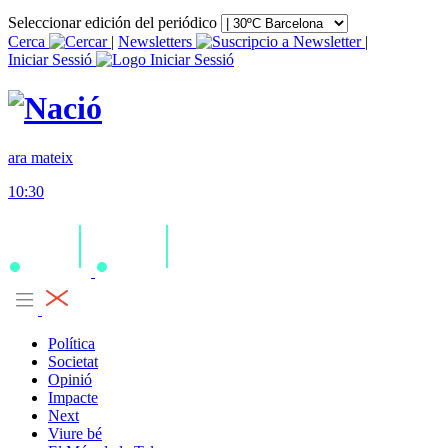
Seleccionar edición del periódico
Cerca
|
Newsletters
|
Iniciar Sessió
ara mateix
10:30
Política
Societat
Opinió
Impacte
Next
Viure bé