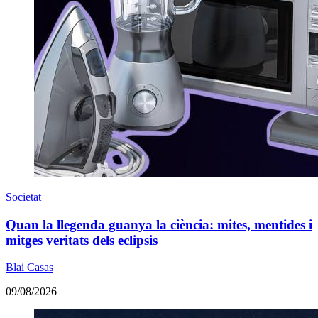
Societat
Quan la llegenda guanya la ciència: mites, mentides i
mitges veritats dels eclipsis
Blai Casas
09/08/2026