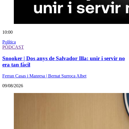
10:00
Política
PÒDCAST
Snooker | Dos anys de Salvador Illa: unir i servir no
era tan fàcil
Ferran Casas i Manresa | Bernat Surroca Albet
09/08/2026