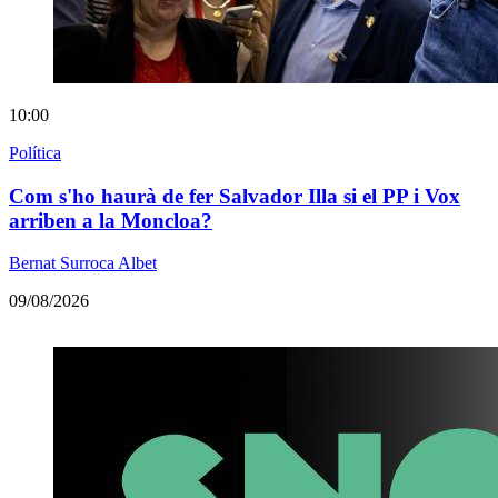
10:00
Política
Com s'ho haurà de fer Salvador Illa si el PP i Vox
arriben a la Moncloa?
Bernat Surroca Albet
09/08/2026