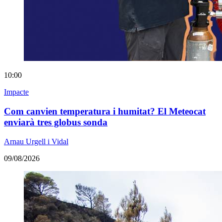
10:00
Impacte
Com canvien temperatura i humitat? El Meteocat
enviarà tres globus sonda
Arnau Urgell i Vidal
09/08/2026