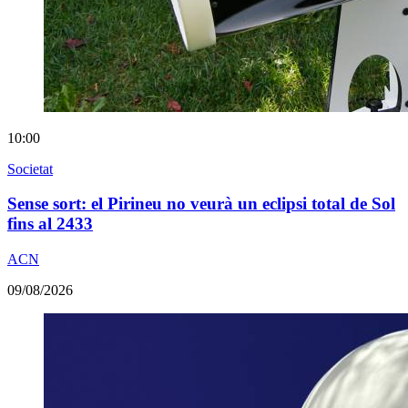
10:00
Societat
Sense sort: el Pirineu no veurà un eclipsi total de Sol
fins al 2433
ACN
09/08/2026