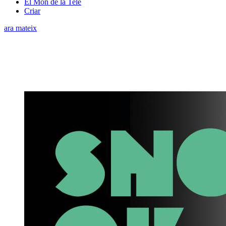
El Món de la Tele
Criar
ara mateix