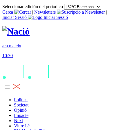
Seleccionar edición del periódico
Cerca
|
Newsletters
|
Iniciar Sessió
ara mateix
10:30
Política
Societat
Opinió
Impacte
Next
Viure bé