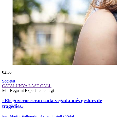
02:30
Societat
CATALUNYA LAST CALL
Mar Reguant
Experta en energia
«Els governs seran cada vegada més gestors de
tragèdies»
Pep Martí i Vallverdú | Arnau Urgell i Vidal