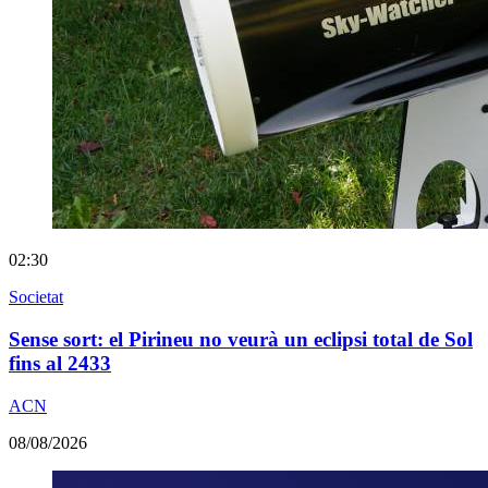
02:30
Societat
Sense sort: el Pirineu no veurà un eclipsi total de Sol
fins al 2433
ACN
08/08/2026