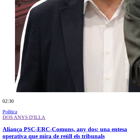
02:30
Política
DOS ANYS D'ILLA
Aliança PSC-ERC-Comuns, any dos: una entesa
operativa que mira de reüll els tribunals