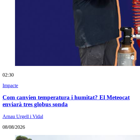
02:30
Impacte
Com canvien temperatura i humitat? El Meteocat
enviarà tres globus sonda
Arnau Urgell i Vidal
08/08/2026