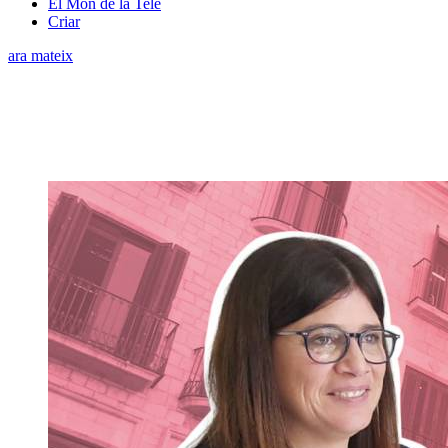
El Món de la Tele
Criar
ara mateix