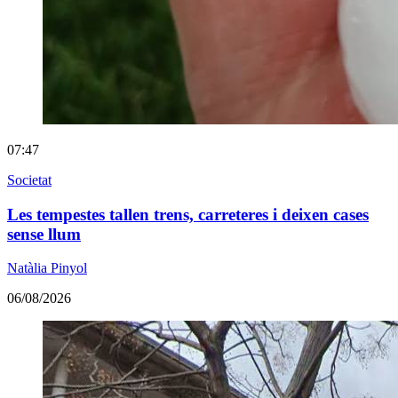
07:47
Societat
Les tempestes tallen trens, carreteres i deixen cases
sense llum
Natàlia Pinyol
06/08/2026