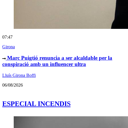
07:47
Girona
Marc Puigtió renuncia a ser alcaldable per la
conspiració amb un influencer ultra
Lluís Girona Boffi
06/08/2026
ESPECIAL INCENDIS