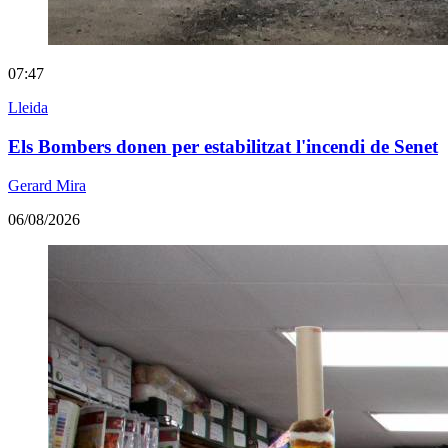
07:47
Lleida
Els Bombers donen per estabilitzat l'incendi de Senet
Gerard Mira
06/08/2026