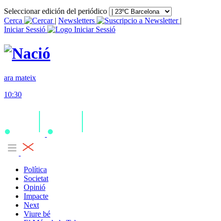
Seleccionar edición del periódico
Cerca
|
Newsletters
|
Iniciar Sessió
ara mateix
10:30
Política
Societat
Opinió
Impacte
Next
Viure bé