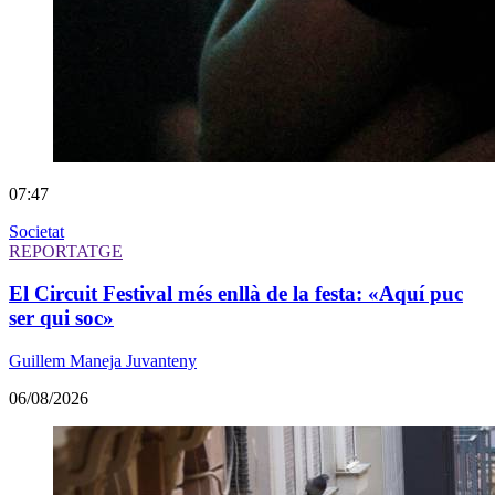
07:47
Societat
REPORTATGE
El Circuit Festival més enllà de la festa: «Aquí puc
ser qui soc»
Guillem Maneja Juvanteny
06/08/2026