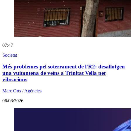
07:47
Societat
Més problemes pel soterrament de l'R2: desallotgen
una vuitantena de veïns a Trinitat Vella per
vibracions
Marc Orts / Agències
06/08/2026