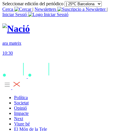
Seleccionar edición del periódico
Cerca
|
Newsletters
|
Iniciar Sessió
ara mateix
10:30
Política
Societat
Opinió
Impacte
Next
Viure bé
El Món de la Tele