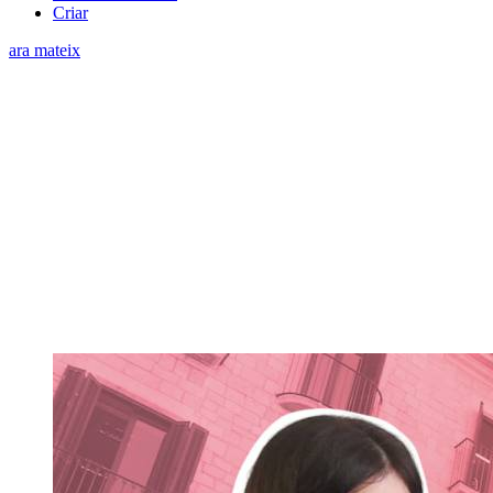
Criar
ara mateix