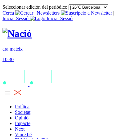
Seleccionar edición del periódico
Cerca
|
Newsletters
|
Iniciar Sessió
ara mateix
10:30
Política
Societat
Opinió
Impacte
Next
Viure bé