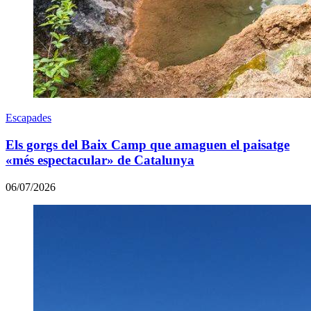
Escapades
Els gorgs del Baix Camp que amaguen el paisatge
«més espectacular» de Catalunya
06/07/2026