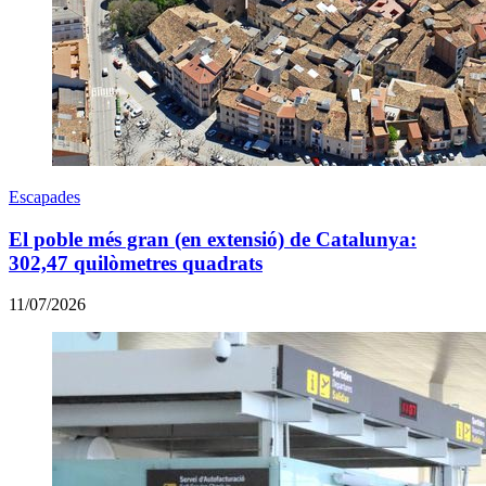
Escapades
El poble més gran (en extensió) de Catalunya:
302,47 quilòmetres quadrats
11/07/2026