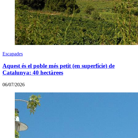
Escapades
Aquest és el poble més petit (en superfície) de
Catalunya: 40 hectàrees
06/07/2026