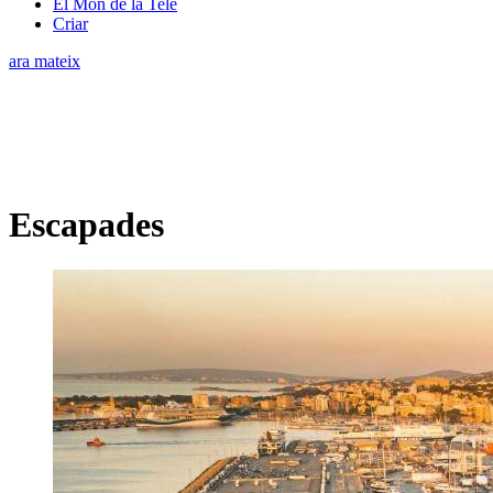
El Món de la Tele
Criar
ara mateix
Escapades