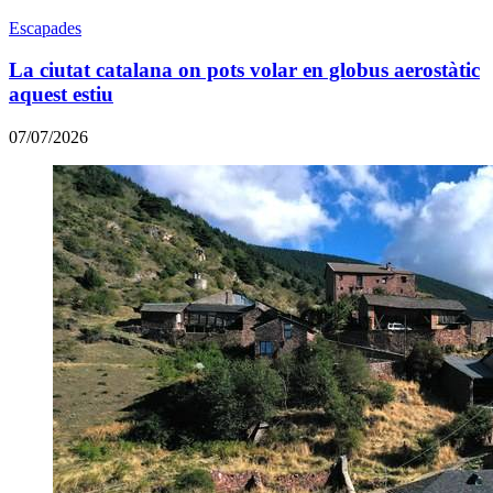
Escapades
La ciutat catalana on pots volar en globus aerostàtic
aquest estiu
07/07/2026