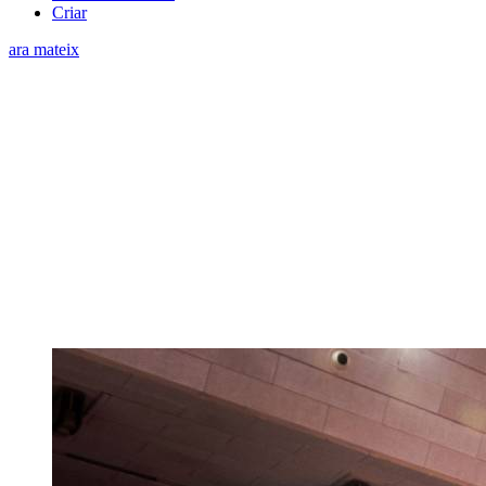
Criar
ara mateix