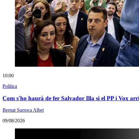
10:00
Política
Com s'ho haurà de fer Salvador Illa si el PP i Vox ar
Bernat Surroca Albet
09/08/2026