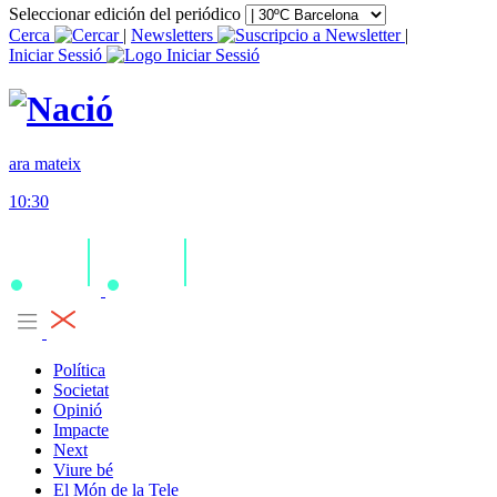
Seleccionar edición del periódico
Cerca
|
Newsletters
|
Iniciar Sessió
ara mateix
10:30
Política
Societat
Opinió
Impacte
Next
Viure bé
El Món de la Tele