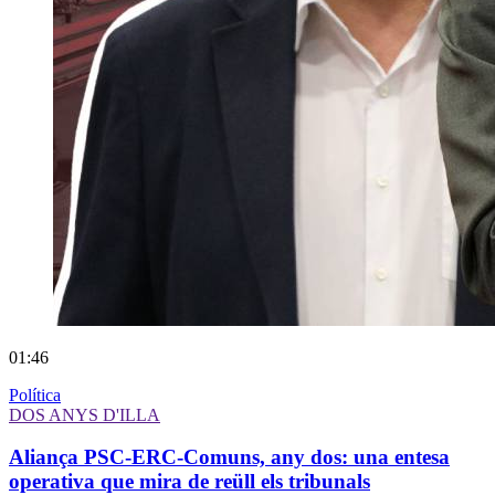
01:46
Política
DOS ANYS D'ILLA
Aliança PSC-ERC-Comuns, any dos: una entesa
operativa que mira de reüll els tribunals