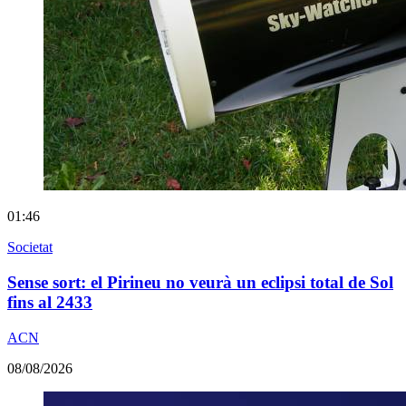
01:46
Societat
Sense sort: el Pirineu no veurà un eclipsi total de Sol
fins al 2433
ACN
08/08/2026