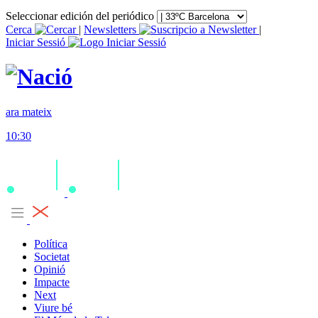
Seleccionar edición del periódico
Cerca
|
Newsletters
|
Iniciar Sessió
ara mateix
10:30
Política
Societat
Opinió
Impacte
Next
Viure bé