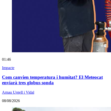
01:46
Impacte
Com canvien temperatura i humitat? El Meteocat
enviarà tres globus sonda
Arnau Urgell i Vidal
08/08/2026