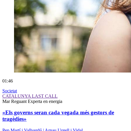
01:46
Societat
CATALUNYA LAST CALL
Mar Reguant
Experta en energia
«Els governs seran cada vegada més gestors de
tragèdies»
Pep Martí i Vallverdú | Arnau Urgell i Vidal