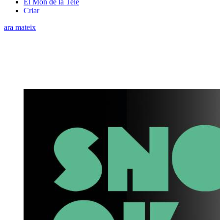
El Món de la Tele
Criar
ara mateix