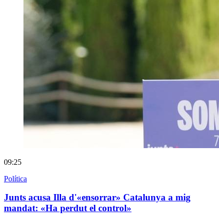
09:25
Política
Junts acusa Illa d'«ensorrar» Catalunya a mig
mandat: «Ha perdut el control»