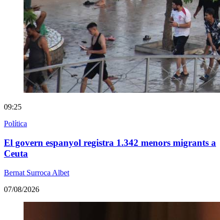
09:25
Política
El govern espanyol registra 1.342 menors migrants a
Ceuta
Bernat Surroca Albet
07/08/2026