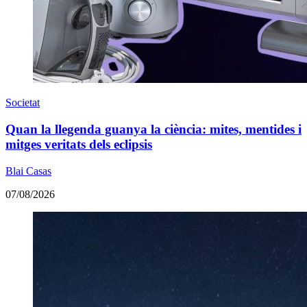
Societat
Quan la llegenda guanya la ciència: mites, mentides i
mitges veritats dels eclipsis
Blai Casas
07/08/2026