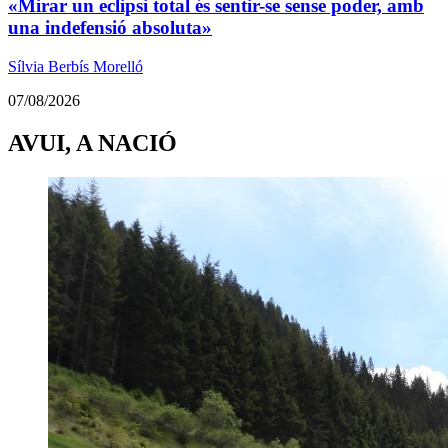
«Mirar un eclipsi total és sentir-se sense poder, amb
una indefensió absoluta»
Sílvia Berbís Morelló
07/08/2026
AVUI, A NACIÓ