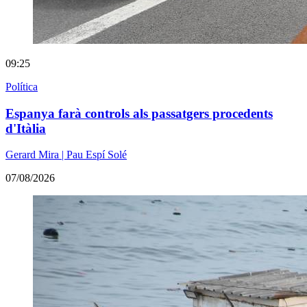
09:25
Política
Espanya farà controls als passatgers procedents
d'Itàlia
Gerard Mira | Pau Espí Solé
07/08/2026