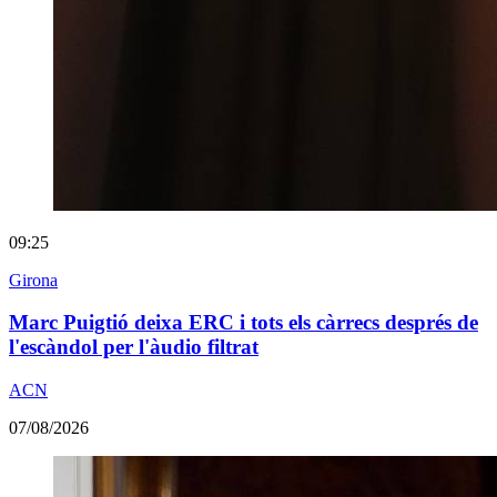
09:25
Girona
Marc Puigtió deixa ERC i tots els càrrecs després de
l'escàndol per l'àudio filtrat
ACN
07/08/2026