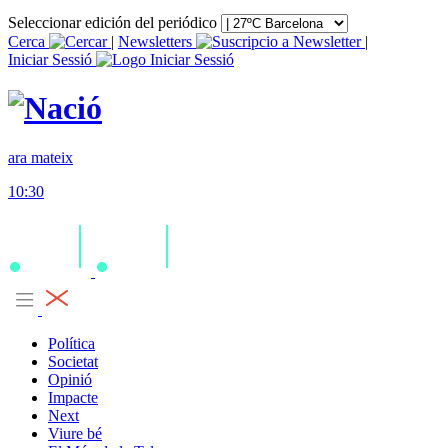
Seleccionar edición del periódico
Cerca
|
Newsletters
|
Iniciar Sessió
ara mateix
10:30
Política
Societat
Opinió
Impacte
Next
Viure bé