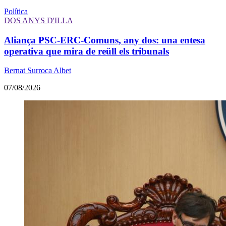
Política
DOS ANYS D'ILLA
Aliança PSC-ERC-Comuns, any dos: una entesa
operativa que mira de reüll els tribunals
Bernat Surroca Albet
07/08/2026