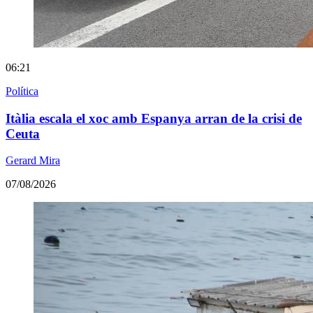
06:21
Política
Itàlia escala el xoc amb Espanya arran de la crisi de
Ceuta
Gerard Mira
07/08/2026