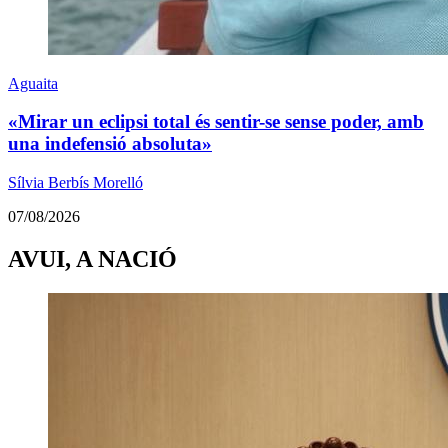
Aguaita
«Mirar un eclipsi total és sentir-se sense poder, amb
una indefensió absoluta»
Sílvia Berbís Morelló
07/08/2026
AVUI, A NACIÓ