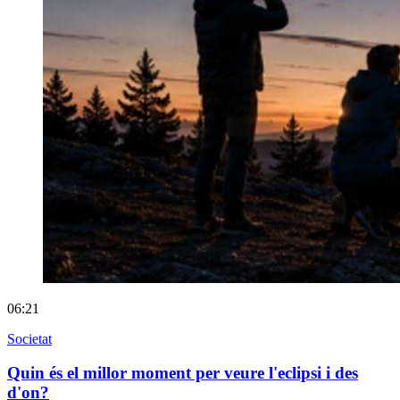
06:21
Societat
Quin és el millor moment per veure l'eclipsi i des
d'on?