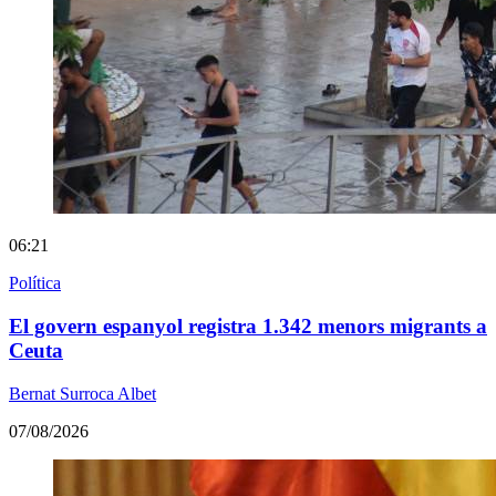
06:21
Política
El govern espanyol registra 1.342 menors migrants a
Ceuta
Bernat Surroca Albet
07/08/2026