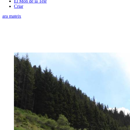
El Món de la Tele
Criar
ara mateix