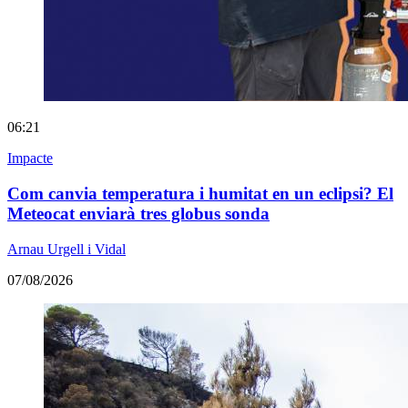
06:21
Impacte
Com canvia temperatura i humitat en un eclipsi? El
Meteocat enviarà tres globus sonda
Arnau Urgell i Vidal
07/08/2026