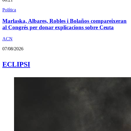
Política
Marlaska, Albares, Robles i Bolaños compareixeran
al Congrés per donar explicacions sobre Ceuta
ACN
07/08/2026
ECLIPSI