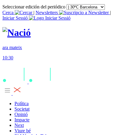
Seleccionar edición del periódico
Cerca
|
Newsletters
|
Iniciar Sessió
ara mateix
10:30
Política
Societat
Opinió
Impacte
Next
Viure bé