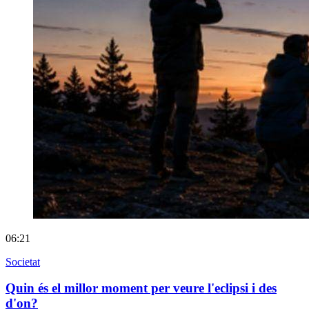
06:21
Societat
Quin és el millor moment per veure l'eclipsi i des
d'on?