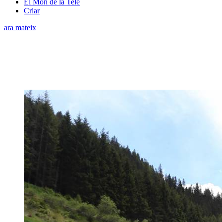
El Món de la Tele
Criar
ara mateix