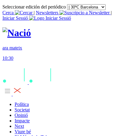
Seleccionar edición del periódico
Cerca
|
Newsletters
|
Iniciar Sessió
ara mateix
10:30
Política
Societat
Opinió
Impacte
Next
Viure bé