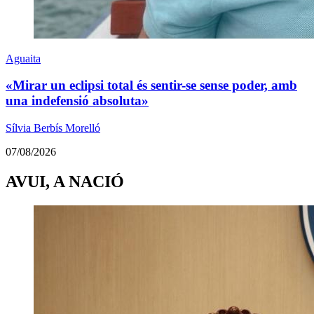
Aguaita
«Mirar un eclipsi total és sentir-se sense poder, amb
una indefensió absoluta»
Sílvia Berbís Morelló
07/08/2026
AVUI, A NACIÓ