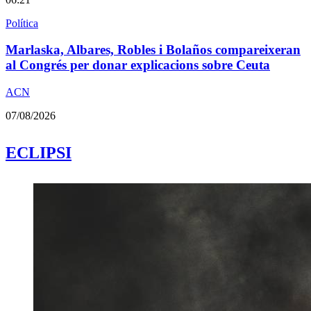
Política
Marlaska, Albares, Robles i Bolaños compareixeran
al Congrés per donar explicacions sobre Ceuta
ACN
07/08/2026
ECLIPSI