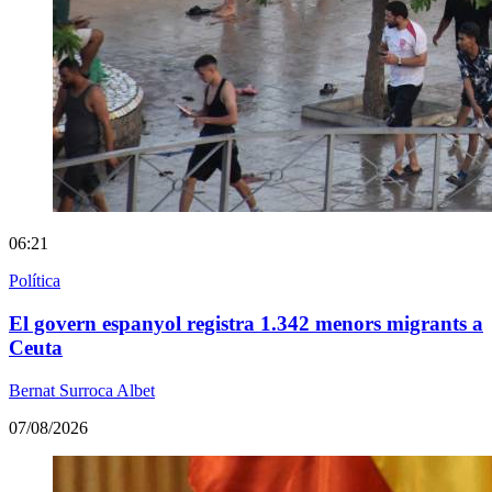
06:21
Política
El govern espanyol registra 1.342 menors migrants a
Ceuta
Bernat Surroca Albet
07/08/2026