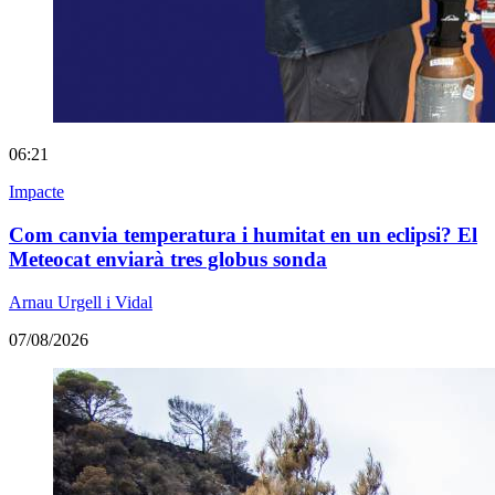
06:21
Impacte
Com canvia temperatura i humitat en un eclipsi? El
Meteocat enviarà tres globus sonda
Arnau Urgell i Vidal
07/08/2026