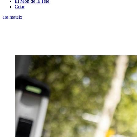
El Món de la Tele
Criar
ara mateix