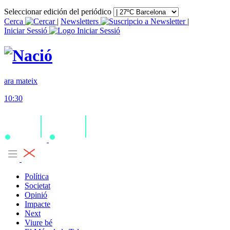
Seleccionar edición del periódico
Cerca
|
Newsletters
|
Iniciar Sessió
ara mateix
10:30
Política
Societat
Opinió
Impacte
Next
Viure bé