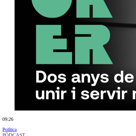
09:26
Política
PÒDCAST