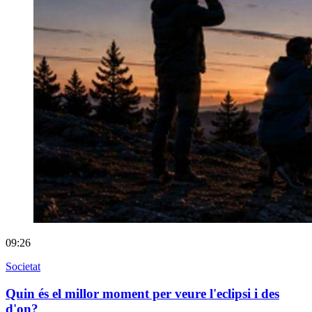
09:26
Societat
Quin és el millor moment per veure l'eclipsi i des
d'on?