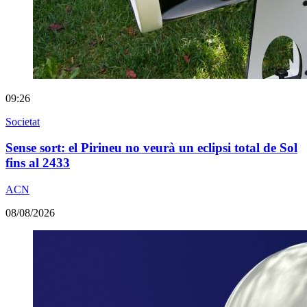
09:26
Societat
Sense sort: el Pirineu no veurà un eclipsi total de Sol
fins al 2433
ACN
08/08/2026