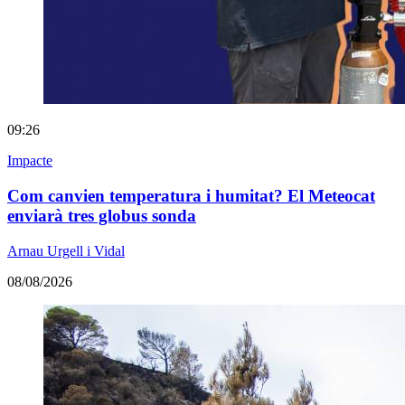
09:26
Impacte
Com canvien temperatura i humitat? El Meteocat
enviarà tres globus sonda
Arnau Urgell i Vidal
08/08/2026