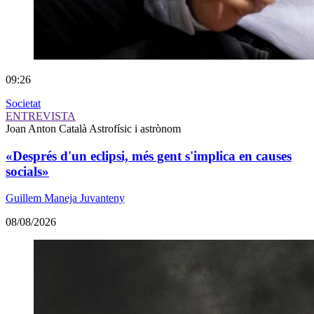
09:26
Societat
ENTREVISTA
Joan Anton Català
Astrofísic i astrònom
«Després d'un eclipsi, més gent s'implica en causes
socials»
Guillem Maneja Juvanteny
08/08/2026