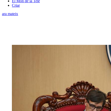
El Món de la Tele
Criar
ara mateix