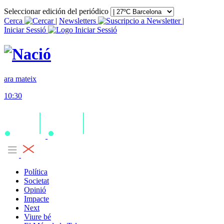
Seleccionar edición del periódico
Cerca
|
Newsletters
|
Iniciar Sessió
ara mateix
10:30
Política
Societat
Opinió
Impacte
Next
Viure bé