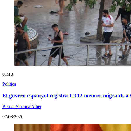
01:18
Política
El govern espanyol registra 1.342 menors migrants a
Bernat Surroca Albet
07/08/2026