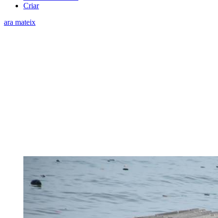
Criar
ara mateix