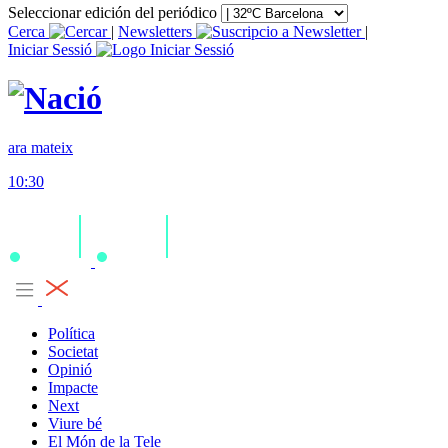
Seleccionar edición del periódico
Cerca
|
Newsletters
|
Iniciar Sessió
ara mateix
10:30
Política
Societat
Opinió
Impacte
Next
Viure bé
El Món de la Tele