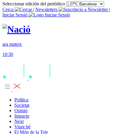
Seleccionar edición del periódico
Cerca
|
Newsletters
|
Iniciar Sessió
ara mateix
10:30
Política
Societat
Opinió
Impacte
Next
Viure bé
El Món de la Tele