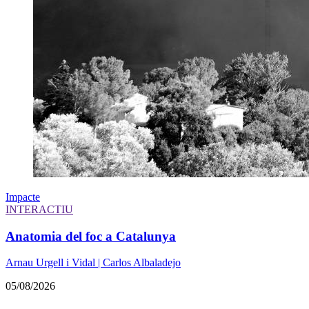
Impacte
INTERACTIU
Anatomia del foc a Catalunya
Arnau Urgell i Vidal | Carlos Albaladejo
05/08/2026