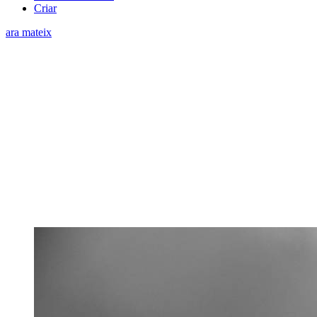
Criar
ara mateix