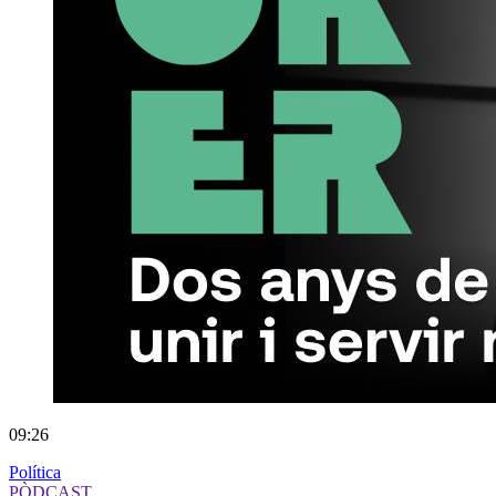
09:26
Política
PÒDCAST