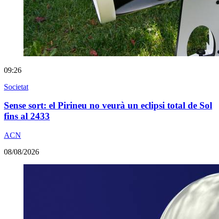
09:26
Societat
Sense sort: el Pirineu no veurà un eclipsi total de Sol
fins al 2433
ACN
08/08/2026