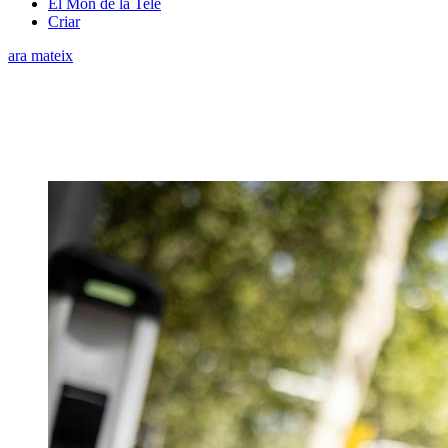
El Món de la Tele
Criar
ara mateix