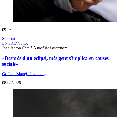
09:26
Societat
ENTREVISTA
Joan Anton Català
Astrofísic i astrònom
«Després d'un eclipsi, més gent s'implica en causes
socials»
Guillem Maneja Juvanteny
08/08/2026