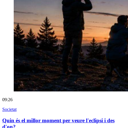
09:26
Societat
Quin és el millor moment per veure l'eclipsi i des
d'on?