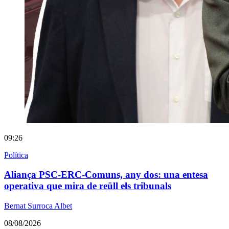
09:26
Política
Aliança PSC-ERC-Comuns, any dos: una entesa
operativa que mira de reüll els tribunals
Bernat Surroca Albet
08/08/2026