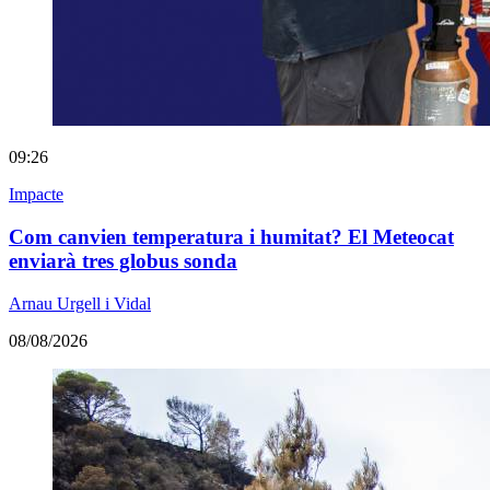
09:26
Impacte
Com canvien temperatura i humitat? El Meteocat
enviarà tres globus sonda
Arnau Urgell i Vidal
08/08/2026