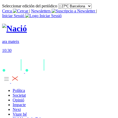
Seleccionar edición del periódico
Cerca
|
Newsletters
|
Iniciar Sessió
ara mateix
10:30
Política
Societat
Opinió
Impacte
Next
Viure bé