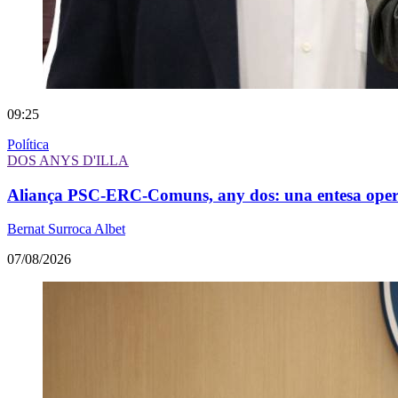
09:25
Política
DOS ANYS D'ILLA
Aliança PSC-ERC-Comuns, any dos: una entesa operati
Bernat Surroca Albet
07/08/2026