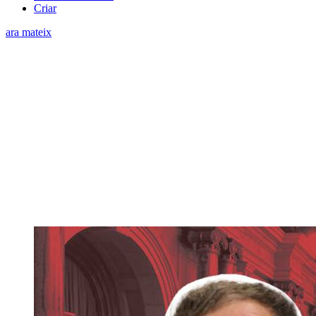
Criar
ara mateix