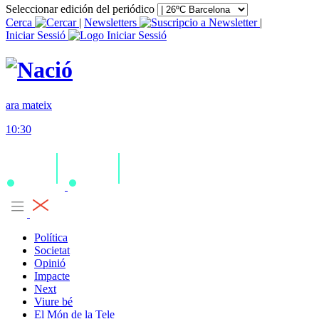
Seleccionar edición del periódico
Cerca
|
Newsletters
|
Iniciar Sessió
ara mateix
10:30
Política
Societat
Opinió
Impacte
Next
Viure bé
El Món de la Tele