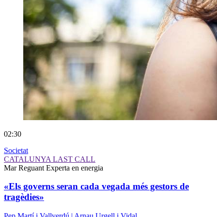
02:30
Societat
CATALUNYA LAST CALL
Mar Reguant
Experta en energia
«Els governs seran cada vegada més gestors de
tragèdies»
Pep Martí i Vallverdú | Arnau Urgell i Vidal