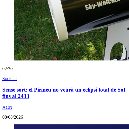
02:30
Societat
Sense sort: el Pirineu no veurà un eclipsi total de Sol
fins al 2433
ACN
08/08/2026