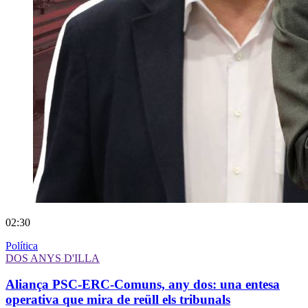
02:30
Política
DOS ANYS D'ILLA
Aliança PSC-ERC-Comuns, any dos: una entesa
operativa que mira de reüll els tribunals