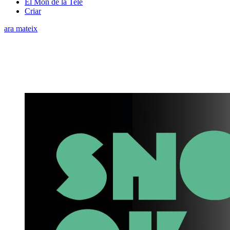
El Món de la Tele
Criar
ara mateix