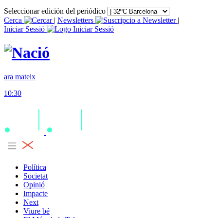
Seleccionar edición del periódico
Cerca
|
Newsletters
|
Iniciar Sessió
ara mateix
10:30
Política
Societat
Opinió
Impacte
Next
Viure bé