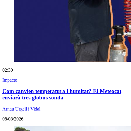
02:30
Impacte
Com canvien temperatura i humitat? El Meteocat
enviarà tres globus sonda
Arnau Urgell i Vidal
08/08/2026