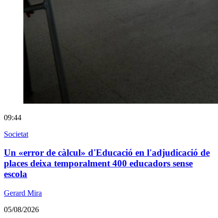
09:44
Societat
Un «error de càlcul» d'Educació en l'adjudicació de
places deixa temporalment 400 educadors sense
escola
Gerard Mira
05/08/2026