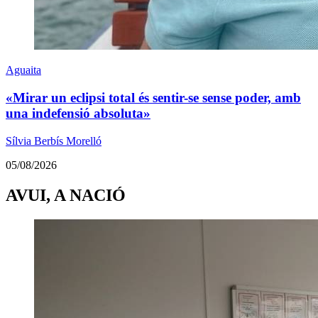
Aguaita
«Mirar un eclipsi total és sentir-se sense poder, amb
una indefensió absoluta»
Sílvia Berbís Morelló
05/08/2026
AVUI, A NACIÓ