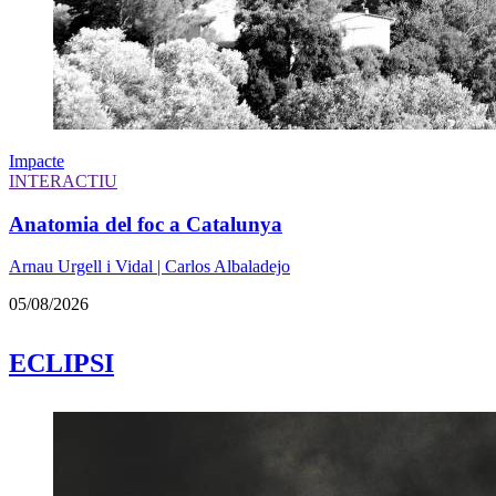
Impacte
INTERACTIU
Anatomia del foc a Catalunya
Arnau Urgell i Vidal | Carlos Albaladejo
05/08/2026
ECLIPSI