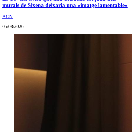
murals de Sixena deixaria una «imatge lamentable»
ACN
05/08/2026