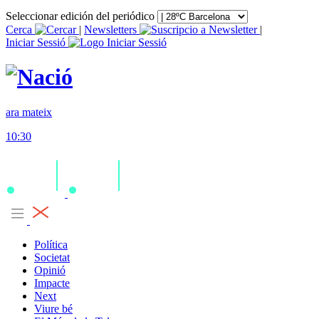
Seleccionar edición del periódico
Cerca
|
Newsletters
|
Iniciar Sessió
ara mateix
10:30
Política
Societat
Opinió
Impacte
Next
Viure bé