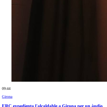
09:44
Girona
ERC expedienta l'alcaldable a Girona per un àudio