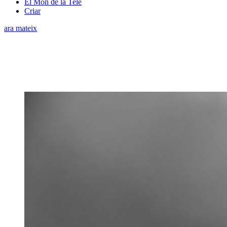
El Món de la Tele
Criar
ara mateix