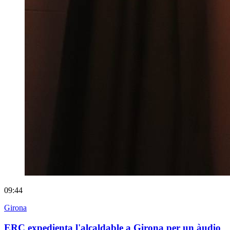
09:44
Girona
ERC expedienta l'alcaldable a Girona per un àudio