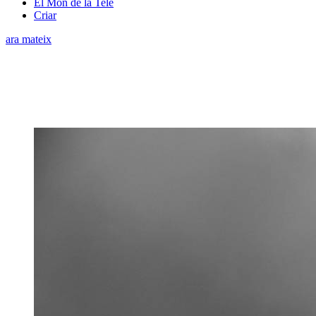
El Món de la Tele
Criar
ara mateix