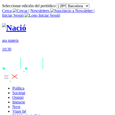
Seleccionar edición del periódico
Cerca
|
Newsletters
|
Iniciar Sessió
ara mateix
10:30
Política
Societat
Opinió
Impacte
Next
Viure bé