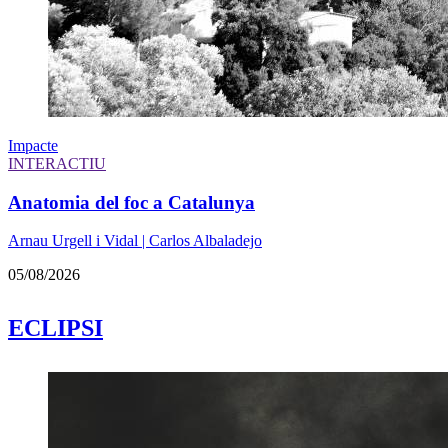
Impacte
INTERACTIU
Anatomia del foc a Catalunya
Arnau Urgell i Vidal | Carlos Albaladejo
05/08/2026
ECLIPSI