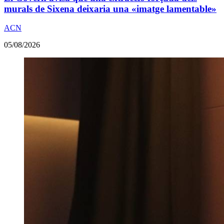
murals de Sixena deixaria una «imatge lamentable»
ACN
05/08/2026