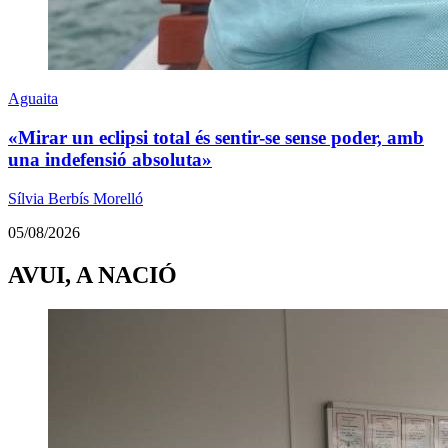
Aguaita
«Mirar un eclipsi total és sentir-se sense poder, amb
una indefensió absoluta»
Sílvia Berbís Morelló
05/08/2026
AVUI, A NACIÓ