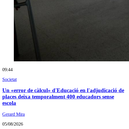
09:44
Societat
Un «error de càlcul» d'Educació en l'adjudicació de
places deixa temporalment 400 educadors sense
escola
Gerard Mira
05/08/2026