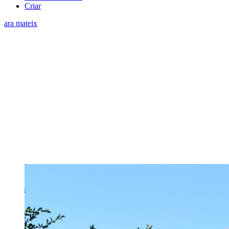
Criar
ara mateix