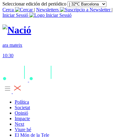
Seleccionar edición del periódico
Cerca
|
Newsletters
|
Iniciar Sessió
ara mateix
10:30
Política
Societat
Opinió
Impacte
Next
Viure bé
El Món de la Tele