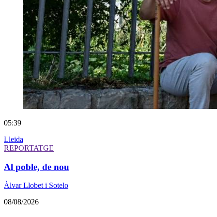
05:39
Lleida
REPORTATGE
Al poble, de nou
Àlvar Llobet i Sotelo
08/08/2026